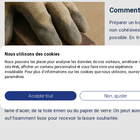
Comment 
Préparer un bo
non cohésives 
possible. En t
1 - Rendre le
Nous utilisons des cookies
débarrassé de 
Nous pouvons les placer pour analyser les données de nos visiteurs, améliorer 
importants car
site Web, afficher un contenu personnalisé et vous faire vivre une expérience
inoubliable. Pour plus d'informations sur les cookies que nous utilisons, ouvrez
2 - Dégraisse
paramètres.
nettoyage adap
film dans les 
Accepter tout
Non, ajuster
3 - Poncer le 
laine d'acier, de la toile émeri ou du papier de verre. On peut aus
suffisamment lisse pour recevoir la lasure souhaitée.