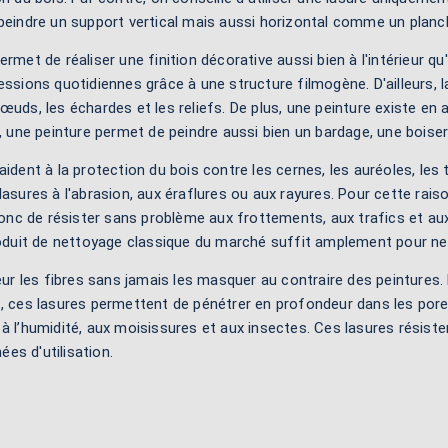
peindre un support vertical mais aussi horizontal comme un planch
rmet de réaliser une finition décorative aussi bien à l'intérieur qu'
essions quotidiennes grâce à une structure filmogène. D'ailleurs, 
œuds, les échardes et les reliefs. De plus, une peinture existe en as
t, une peinture permet de peindre aussi bien un bardage, une boiser
aident à la protection du bois contre les cernes, les auréoles, les 
lasures à l'abrasion, aux éraflures ou aux rayures. Pour cette rais
nc de résister sans problème aux frottements, aux trafics et aux
produit de nettoyage classique du marché suffit amplement pour net
leur les fibres sans jamais les masquer au contraire des peintures.
s, ces lasures permettent de pénétrer en profondeur dans les pore
à l’humidité, aux moisissures et aux insectes. Ces lasures résisten
es d'utilisation.