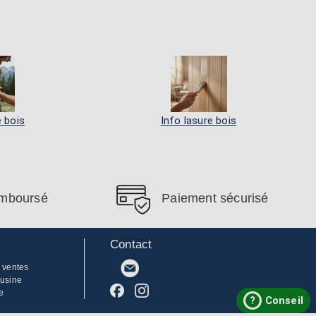
e bois
Info lasure bois
remboursé
Paiement sécurisé
Contact
 ventes
'usine
e
?
Conseil