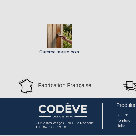
Gamme lasure bois
Fabrication Française
Produits
Lasure
Peinture
21 rue des Vosges 17000 La Rochelle
Huile
Tél :
04 70 28 93 18