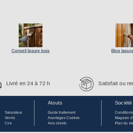
Conseil lasure bois
Blog lasur
Livré en 24 à 72 h
Satisfait ou 
Atouts
Société
Saturateur
Guide traitement
Conditions
Vernis
Avantages Codève
Magasin d
Cire
Avis clients
Plan du sit