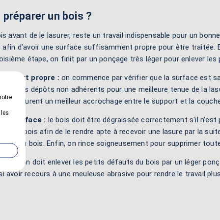
préparer un bois ?
is avant de le lasurer, reste un travail indispensable pour un bon
afin d'avoir une surface suffisamment propre pour être traitée. En
roisième étape, on finit par un ponçage très léger pour enlever les 
 support propre :
on commence par vérifier que la surface est sai
tous les dépôts non adhérents pour une meilleure tenue de la lasur
notre
 ils assurent un meilleur accrochage entre le support et la couche 
 les
r la surface :
le bois doit être dégraissée correctement s'il n'est
té au bois afin de le rendre apte à recevoir une lasure par la sui
fibres du bois. Enfin, on rince soigneusement pour supprimer toute
bois :
on doit enlever les petits défauts du bois par un léger ponça
si avoir recours à une meuleuse abrasive pour rendre le travail plus 