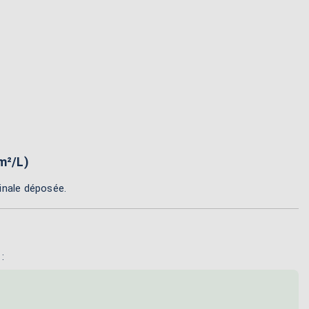
m²/L)
inale déposée.
: