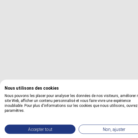
Nous utilisons des cookies
Nous pouvons les placer pour analyser les données de nos visiteurs, améliorer 
site Web, afficher un contenu personnalisé et vous faire vivre une expérience
inoubliable. Pour plus d'informations sur les cookies que nous utilisons, ouvrez
2. Les facteurs physiques de l'opacité
paramètres.
L'opacité réelle d'une peinture est régie par des constantes ph
Accepter tout
Non, ajuster
Concentration Pigmentaire