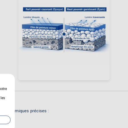
notre
 les
ysico-chimiques précises :