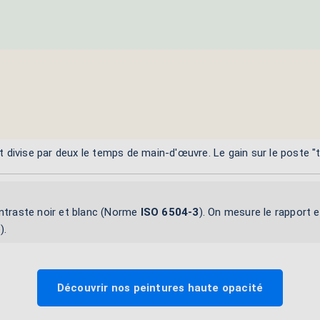
ivise par deux le temps de main-d'œuvre. Le gain sur le poste "te
ontraste noir et blanc (Norme
ISO 6504-3
). On mesure le rapport e
).
Découvrir nos peintures haute opacité