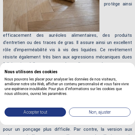
protège ainsi
efficacement des auréoles alimentaires, des produits
d'entretien ou des traces de gras. Il assure ainsi un excellent
rôle d'imperméabilité vis à vis des liquides. Ce revêtement
résiste également très bien aux agressions mécaniques dues
à l'abrasion, à l'usure et aux chocs. Il apporte alors une tenue
remarquable aux usages intensifs du quotidien. La surface
Nous utilisons des cookies
reste ainsi mieux protégée face aux sollicitations
Nous pouvons les placer pour analyser les données de nos visiteurs,
améliorer notre site Web, afficher un contenu personnalisé et vous faire vivre
quotidiennes.
une expérience inoubliable. Pour plus d'informations sur les cookies que
nous utilisons, ouvrez les paramètres.
On formule un vernis soit en phase aqueuse, soit en phase
solvant. La version à l'eau entraîne peu d'odeur tout en
Accepter tout
Non, ajuster
permettant une dilution et un nettoyage des outils à l'eau. Le
tendu est généralement moins lisse que celui d'un solvant
pour un ponçage plus difficile. Par contre, la version aux