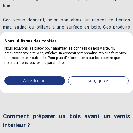
bois.
Ces vernis donnent, selon son choix, un aspect de finition
mat, satiné ou brillant à une surface en bois. Ces produits
subliment les boiseries en laissant la matière exprimer toute
Nous utilisons des cookies
son authenticité. Les vernis offrent ainsi un rendu
exceptionnel sur tous les types de surface en bois. Les
Nous pouvons les placer pour analyser les données de nos visiteurs,
améliorer notre site Web, afficher un contenu personnalisé et vous faire vivre
harmonies naturelles des vernis offrent une source
une expérience inoubliable. Pour plus d'informations sur les cookies que
d'inspiration infinie pour créer de l'émotion dans ses
nous utilisons, ouvrez les paramètres.
décorations intérieures. De plus, le film d'un vernis assure une
grande qualité de souplesse, de solidité et de dureté pour une
Accepter tout
Non, ajuster
protection remarquable pendant de nombreuses années.
Comment préparer un bois avant un vernis
intérieur ?