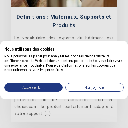
Définitions : Matériaux, Supports et
Produits
Le vocabulaire des experts du bâtiment est
souvent hermétique pour les non-initiés. Qu'il
Nous utilisons des cookies
s'agisse de traiter le bois, le bâtiment ou les
Nous pouvons les placer pour analyser les données de nos visiteurs,
sols, les professionnels utilisent un jargon
améliorer notre site Web, afficher un contenu personnalisé et vous faire vivre
précis souvent absent des dictionnaires
une expérience inoubliable. Pour plus d'informations sur les cookies que
nous utilisons, ouvrez les paramètres.
courants. Notre base de définitions décrypte
ces notions techniques essentielles pour vous
aider à établir un diagnostic fiable. Maîtriser ce
Accepter tout
Non, ajuster
langage est la clé pour réussir vos travaux de
protection ou de restauration, tout en
choisissant le produit parfaitement adapté à
votre support. (...)