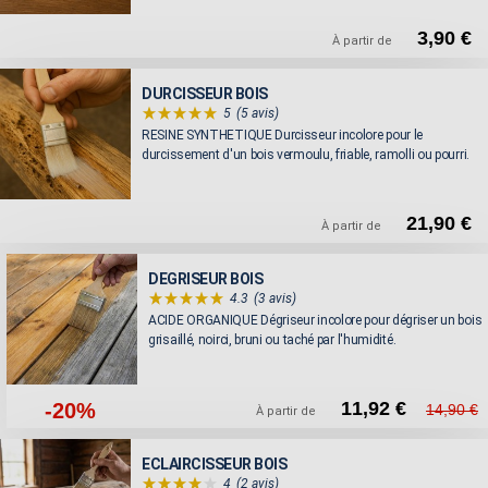
3,90 €
À partir de
DURCISSEUR BOIS
5
(5 avis)
RESINE SYNTHETIQUE Durcisseur incolore pour le
durcissement d'un bois vermoulu, friable, ramolli ou pourri.
21,90 €
À partir de
DEGRISEUR BOIS
4.3
(3 avis)
ACIDE ORGANIQUE Dégriseur incolore pour dégriser un bois
grisaillé, noirci, bruni ou taché par l'humidité.
11,92 €
-20%
14,90 €
À partir de
ECLAIRCISSEUR BOIS
4
(2 avis)