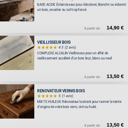
BASE ACIDE Éclaircisseur pour décolorer, blanchir ou éclaircir
un bois, escalier ou sol trop foncé.
14,90 €
À partir de
VIEILLISSEUR BOIS
4.5
(2 avis)
COMPLEXE ALCALIN Vieillisseur pour un effet de
vieillissement accéléré d'un bois brut, blanc ou neuf.
13,50 €
À partir de
RENOVATEUR VERNIS BOIS
5
(1 avis)
MIXTE HUILEUX Rénovateur lustrant pour raviver la teinte
d'origine de votre bois verni, ciré ou huilé.
13,50 €
À partir de