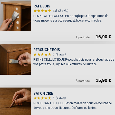
PATE BOIS
4.5
(2 avis)
RESINE CELLULOSIQUE Pâte souple pour la réparation de
trous moyens sur votre parquet, boiserie ou meuble.
16,90 €
À partir de
REBOUCHE BOIS
5
(2 avis)
RESINE CELLULOSIQUE Rebouche bois pour le rebouchage de
vos petits trous, rayures ou éraflures de surface.
15,90 €
À partir de
BATON CIRE
5
(1 avis)
RESINE SYNTHETIQUE Bâton malléable pour le rebouchage
de vos petits trous, fissures, éraflures ou fentes.