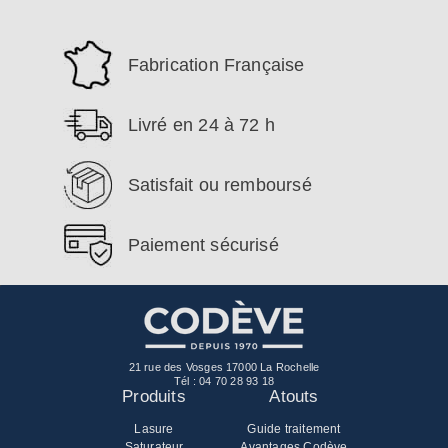
Fabrication Française
Livré en 24 à 72 h
Satisfait ou remboursé
Paiement sécurisé
21 rue des Vosges 17000 La Rochelle
Tél :
04 70 28 93 18
Produits
Atouts
Lasure
Guide traitement
Saturateur
Avantages Codève