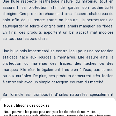
Une huile respecte l’esthétique naturel du matériau tout en
assurant sa protection afin de garder son authenticité
d'origine. Ces produits rehaussent ainsi l'aspect chaleureux du
bois afin de lui rendre toute sa beauté. Ils permettent de
sauvegarder la teinte d'origine sans jamais masquer les fibres.
En final, ces produits apportent un bel aspect mat incolore
surtout sur les bois clairs.
Une huile bois imperméabilise contre l'eau pour une protection
efficace face aux liquides alimentaires. Elle assure ainsi la
protection du matériau des traces, des taches ou des
marques. Elle résiste également très bien à l'eau, aux cernes
ou aux auréoles. De plus, ces produits demeurent très faciles
à entretenir avec un simple détergent courant du marché.
Sa formule est composée d'huiles naturelles spécialement
adaptées à la protection du bois. Ces différents composants
Nous utilisons des cookies
nourrissent ainsi la structure fibreuse du bois pour un
Nous pouvons les placer pour analyser les données de nos visiteurs,
entretien en profondeur. Ces produits améliorent alors sa