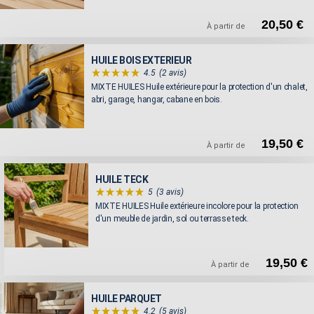
20,50 €
À partir de
HUILE BOIS EXTERIEUR
4.5
(2 avis)
MIXTE HUILES Huile extérieure pour la protection d'un chalet,
abri, garage, hangar, cabane en bois.
19,50 €
À partir de
HUILE TECK
5
(3 avis)
MIXTE HUILES Huile extérieure incolore pour la protection
d'un meuble de jardin, sol ou terrasse teck.
19,50 €
À partir de
HUILE PARQUET
4.2
(5 avis)