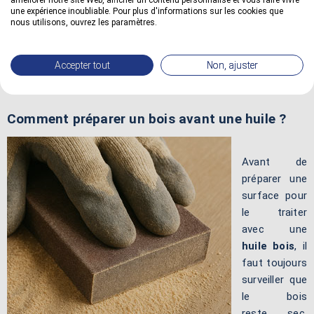
améliorer notre site Web, afficher un contenu personnalisé et vous faire vivre
stabilité dimensionnelle lors des différents échanges de
une expérience inoubliable. Pour plus d'informations sur les cookies que
nous utilisons, ouvrez les paramètres.
températures. Ils empêchent donc les fissures, les
craquelures ou les fendillements du matériau.
Accepter tout
Non, ajuster
Comment préparer un bois avant une huile ?
Avant de
préparer une
surface pour
le traiter
avec une
huile bois
, il
faut toujours
surveiller que
le bois
reste sec,