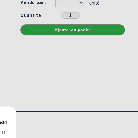
1
Vendu par :
unité
Quantité :
Sélectionner une couleur avant d'ajouter au panier
notre
 les