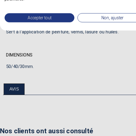
Procure une bien meilleure glisse sans perte de fibres.
Accepter tout
Non, ajuster
Assure une charge optimum du produit dans les poils.
Sert à l'application de peinture, vernis, lasure ou huiles.
DIMENSIONS
50/40/30mm.
AVIS
Nos clients ont aussi consulté