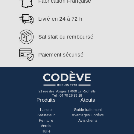
Fabrication Française
Livré en 24 à 72 h
Satisfait ou remboursé
Paiement sécurisé
21 rue des Vosges 17000 La Rochelle
Tél :
04 70 28 93 18
Produits
Atouts
Lasure
Guide traitement
Saturateur
Avantages Codève
Peinture
Avis clients
Vernis
Huile