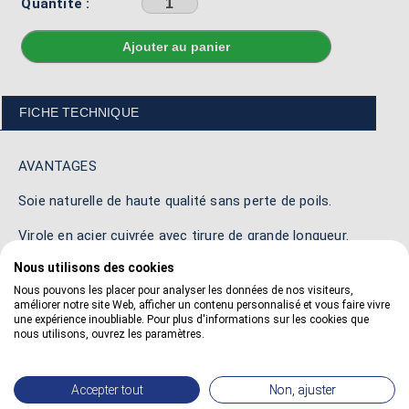
Quantité :
Sélectionner une couleur avant d'ajouter au panier
FICHE TECHNIQUE
AVANTAGES
Soie naturelle de haute qualité sans perte de poils.
Virole en acier cuivrée avec tirure de grande longueur.
Nous utilisons des cookies
Manche en bois naturel avec une coudure sur plat.
Nous pouvons les placer pour analyser les données de nos visiteurs,
Utilisation spécifique pour les zones difficiles d'accès.
améliorer notre site Web, afficher un contenu personnalisé et vous faire vivre
une expérience inoubliable. Pour plus d'informations sur les cookies que
nous utilisons, ouvrez les paramètres.
DIMENSIONS
Accepter tout
Non, ajuster