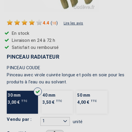
4.4
(
)
10
Lire les avis
En stock
Livraison en 24 à 72 h
Satisfait ou remboursé
PINCEAU RADIATEUR
PINCEAU COUDE
Pinceau avec virole cuivrée longue et poils en soie pour les
produits à l'eau ou au solvant.
30 mm
40 mm
50 mm
TTC
TTC
TTC
3,00 €
3,50 €
4,00 €
Vendu par :
1
unité