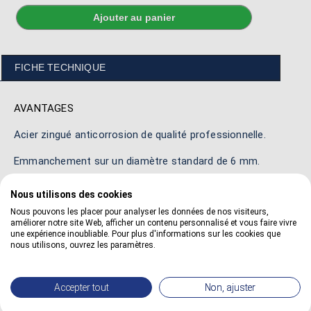
FICHE TECHNIQUE
AVANTAGES
Acier zingué anticorrosion de qualité professionnelle.
Emmanchement sur un diamètre standard de 6 mm.
Adaptable sur tous les types de machines portatives.
Nous utilisons des cookies
Nous pouvons les placer pour analyser les données de nos visiteurs,
Mélange la peinture, vernis, lasure, huile ou colle.
améliorer notre site Web, afficher un contenu personnalisé et vous faire vivre
une expérience inoubliable. Pour plus d'informations sur les cookies que
nous utilisons, ouvrez les paramètres.
DIMENSIONS
Accepter tout
Non, ajuster
85 x 400 mm.