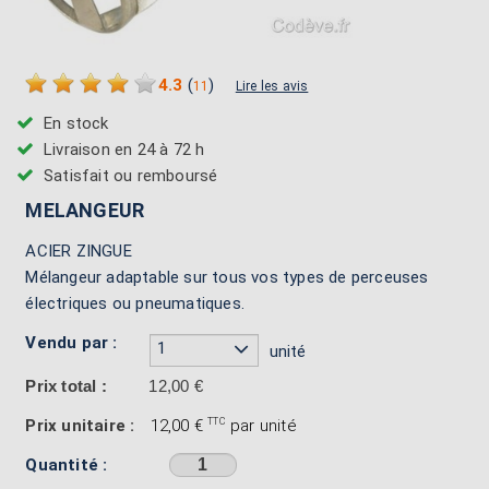
4.3
(
)
11
Lire les avis
En stock
Livraison en 24 à 72 h
Satisfait ou remboursé
MELANGEUR
ACIER ZINGUE
Mélangeur adaptable sur tous vos types de perceuses
électriques ou pneumatiques.
Vendu par :
1
unité
Prix total :
12,00 €
Prix unitaire :
12,00 €
TTC
par unité
Quantité :
Sélectionner une couleur avant d'ajouter au panier