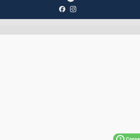
?
Conse