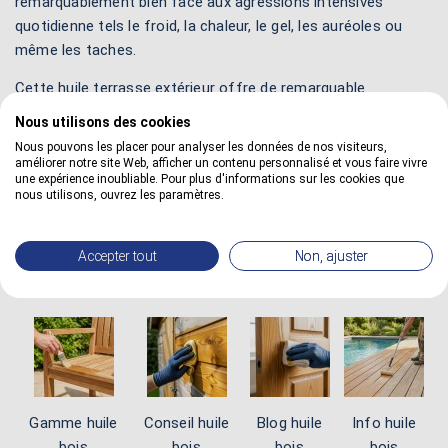
remarquablement bien face aux agressions intensives
quotidienne tels le froid, la chaleur, le gel, les auréoles ou
même les taches.
Cette huile terrasse extérieur offre de remarquable
propriétés hydrofuges afin d'empêcher à l'humidité de
Nous utilisons des cookies
pénétrer dans les fibres du bois. Elle possède une structure
Nous pouvons les placer pour analyser les données de nos visiteurs,
micro poreuse étudiée qui laisse parfaitement bien respirer
améliorer notre site Web, afficher un contenu personnalisé et vous faire vivre
une expérience inoubliable. Pour plus d'informations sur les cookies que
le matériau. Elle évacue vers l'extérieur la condensation
nous utilisons, ouvrez les paramètres.
interne pour éviter au bois de noircir ou de grisailler à la
longue.
Accepter tout
Non, ajuster
Gamme huile
Conseil huile
Blog huile
Info huile
bois
bois
bois
bois