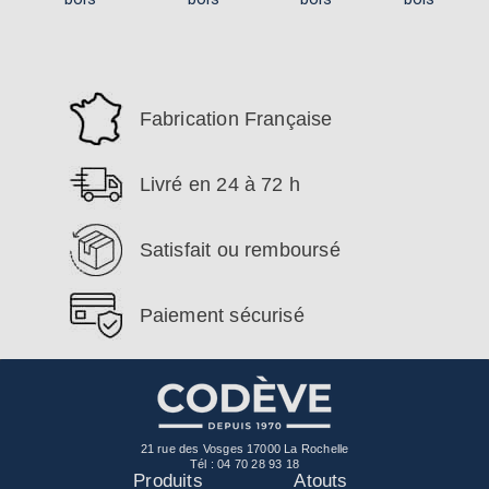
Fabrication Française
Livré en 24 à 72 h
Satisfait ou remboursé
Paiement sécurisé
21 rue des Vosges 17000 La Rochelle
Tél :
04 70 28 93 18
Produits
Atouts