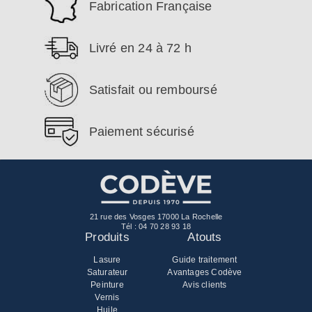
Fabrication Française
Livré en 24 à 72 h
Satisfait ou remboursé
Paiement sécurisé
21 rue des Vosges 17000 La Rochelle
Tél :
04 70 28 93 18
Produits
Atouts
Lasure
Guide traitement
Saturateur
Avantages Codève
Peinture
Avis clients
Vernis
Huile