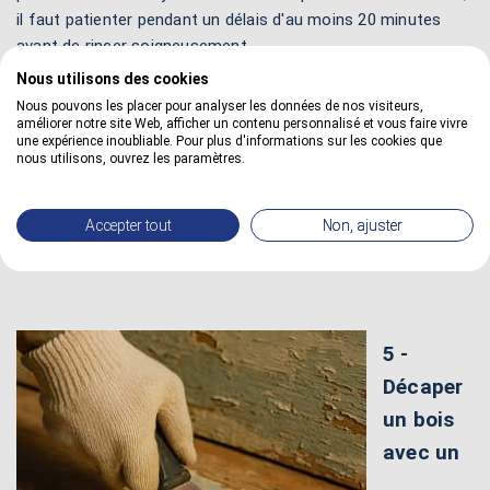
il faut patienter pendant un délais d'au moins 20 minutes
avant de rincer soigneusement.
Nous utilisons des cookies
Dégraisser avec un
dégraissant bois
, reste également une
Nous pouvons les placer pour analyser les données de nos visiteurs,
autre très bonne alternative pour nettoyer une surface qui
améliorer notre site Web, afficher un contenu personnalisé et vous faire vivre
est trop sale. Il est conseillé d'utiliser une éponge ou un
une expérience inoubliable. Pour plus d'informations sur les cookies que
nous utilisons, ouvrez les paramètres.
chiffon imprégné de dégraissant. Il permet d'éliminer toutes
les graisses, les huiles ou les liquides alimentaires afin
d'obtenir un support apte à être traité par une huile.
Accepter tout
Non, ajuster
5 -
Décaper
un bois
avec un