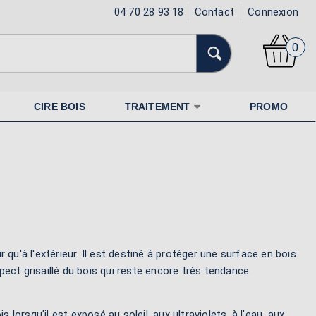
04 70 28 93 18
Contact
Connexion
0
CIRE BOIS
TRAITEMENT
PROMO
ur qu'à l'extérieur. Il est destiné à protéger une surface en bois
spect grisaillé du bois qui reste encore très tendance
 lorsqu'il est exposé au soleil, aux ultraviolets, à l'eau, aux