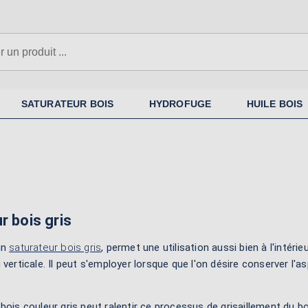
SATURATEUR BOIS
HYDROFUGE
HUILE BOIS
r bois gris
un
saturateur bois gris
, permet une utilisation aussi bien à l'intérie
 verticale. Il peut s'employer lorsque que l'on désire conserver l'a
ois couleur gris peut ralentir ce processus de grisaillement du bois