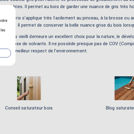
intempéries. Il permet au bois de garder une nuance de gris très 
teinte gris s'applique très facilement au pinceau, à la brosse ou au
notre
en unifié. Il permet de conserver la belle nuance grise du bois lors
 les
bois gris vieilli demeure un excellent choix pour la nature, le déve
ur une base de solvants. Il ne possède presque pas de COV (Compo
n bien meilleur respect de l'environnement.
Conseil saturateur bois
Blog saturate