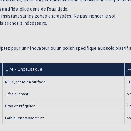
hi en huile, votre sol peut devenir terne et collant. Il faut procéde
ratifiés, dilué dans de l’eau tiède.
insistant sur les zones encrassées. Ne pas inonder le sol.
uis séchez si nécessaire.
. Optez pour un rénovateur ou un polish spécifique aux sols plastifié
Cire / Encaustique
R
Nulle, reste en surface
Fi
Très glissant
No
Gras et irrégulier
Sa
Faible, encrassement
Me