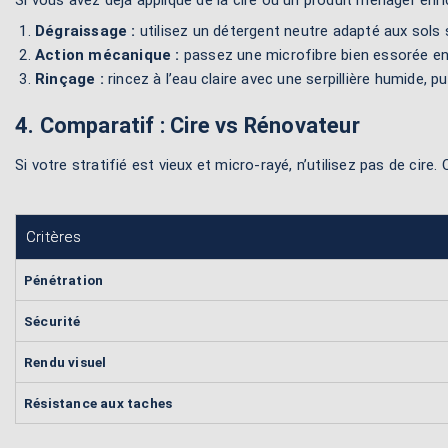
Si vous avez déjà appliqué de la cire ou un produit ménager enric
Dégraissage :
utilisez un détergent neutre adapté aux sols st
Action mécanique :
passez une microfibre bien essorée en 
Rinçage :
rincez à l’eau claire avec une serpillière humide, p
4. Comparatif : Cire vs Rénovateur
Si votre stratifié est vieux et micro-rayé, n’utilisez pas de cire
Critères
Pénétration
Sécurité
Rendu visuel
Résistance aux taches