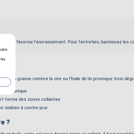
tinoire et favorise l’encrassement. Pour l’entretien, bannissez les c
notre
 les
ne finition grasse comme la cire ou l’huile de lin provoque trois dé
che mécanique.
 et forme des zones collantes.
visibles à contre-jour.
re ?