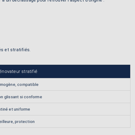
r à un décrassage pour retrouver l’aspect d’origine :
s et stratifiés.
énovateur stratifié
lmogène, compatible
n glissant si conforme
tiné et uniforme
illeure, protection