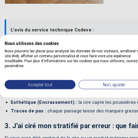
L’avis du service technique Codeve :
Nous utilisons des cookies
L’application de cire sur un stratifié transforme le sol en pa
Nous pouvons les placer pour analyser les données de nos visiteurs, améliorer 
site Web, afficher un contenu personnalisé et vous faire vivre une expérience
inoubliable. Pour plus d'informations sur les cookies que nous utilisons, ouvrez
paramètres.
2. Pourquoi la cire est-elle incompatible ?
Un sol stratifié est conçu pour être prêt à l’emploi. L’ajout d’u
Accepter tout
Non, ajuster
Sécurité (Glissade) :
la cire durcit en surface sans accro
Esthétique (Encrassement) :
la cire capte les poussières
Traces de pas :
chaque passage laisse des marques grasses 
3. J’ai ciré mon stratifié par erreur : que fai