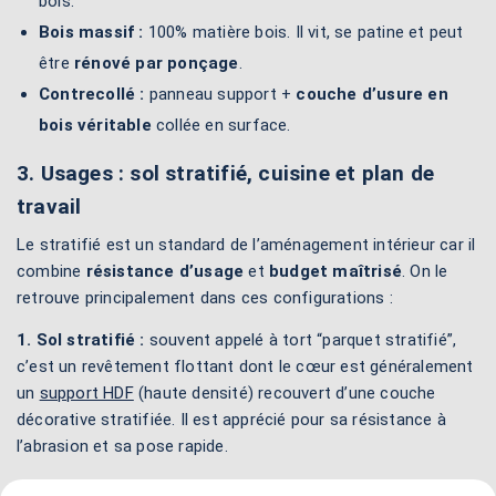
bois.
Bois massif :
100% matière bois. Il vit, se patine et peut
être
rénové par ponçage
.
Contrecollé :
panneau support +
couche d’usure en
bois véritable
collée en surface.
3. Usages : sol stratifié, cuisine et plan de
travail
Le stratifié est un standard de l’aménagement intérieur car il
combine
résistance d’usage
et
budget maîtrisé
. On le
retrouve principalement dans ces configurations :
1. Sol stratifié :
souvent appelé à tort “parquet stratifié”,
c’est un revêtement flottant dont le cœur est généralement
un
support HDF
(haute densité) recouvert d’une couche
décorative stratifiée. Il est apprécié pour sa résistance à
l’abrasion et sa pose rapide.
2. Cuisine et plan de travail :
en cuisine, il est utilisé pour