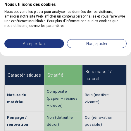
Nous utilisons des cookies
les plans de travail et comptoirs. Sa surface est facile à
nettoyer et résiste bien aux taches en usage courant.
Point
Nous pouvons les placer pour analyser les données de nos visiteurs,
améliorer notre site Web, afficher un contenu personnalisé et vous faire vivre
de vigilance :
éviter le contact prolongé avec des plats très
une expérience inoubliable. Pour plus d'informations sur les cookies que
chauds et protéger les chants et joints contre l’infiltration
nous utilisons, ouvrez les paramètres.
d’eau.
4. Tableau comparatif : stratifié vs bois
Accepter tout
Non, ajuster
massif
Bois massif /
Caractéristiques
Stratifié
naturel
Composite
Nature du
Bois (matière
(papier + résines
matériau
vivante)
+ décor)
Ponçage /
Non (détruit le
Oui (rénovation
rénovation
décor)
possible)