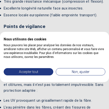
Très grande résistance mécanique (compression et flexion).
Excellente longévité naturelle face aux insectes.
Essence locale européenne (faible empreinte transport).
Points de vigilance
Coût :
Investissement supérieur aux résineux.
Nous utilisons des cookies
Poids :
Manipulation exigeante due à sa densité.
Nous pouvons les placer pour analyser les données de nos visiteurs,
améliorer notre site Web, afficher un contenu personnalisé et vous faire vivre
Tanins :
Risque de taches noires au contact du fer ou de
une expérience inoubliable. Pour plus d'informations sur les cookies que
nous utilisons, ouvrez les paramètres.
l'humidité stagnante.
3. Utilisation du bois de chêne en extérieur
Accepter tout
Non, ajuster
Le chêne est parfaitement adapté aux terrasses, bardages
et clôtures, mais il n'est pas totalement imputrescible. Sans
protection adaptée :
Les UV provoquent un grisaillement rapide de la fibre.
L’eau pénètre dans les fibres, créant des fissures de