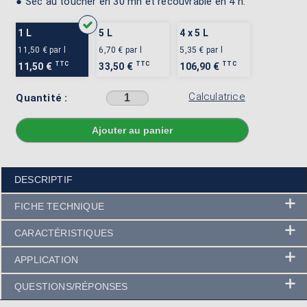
● Sec au toucher en 30 mn et recouvrable en 4 h.
1 L
5 L
4 x 5 L
11,50 €
par l
6,70 €
par l
5,35 €
par l
TTC
TTC
TTC
11,50 €
33,50 €
106,90 €
Calculatrice
Quantité :
Sélectionner une couleur avant d'ajouter au panier
DESCRIPTIF
FICHE TECHNIQUE
CARACTÉRISTIQUES
APPLICATION
QUESTIONS/RÉPONSES