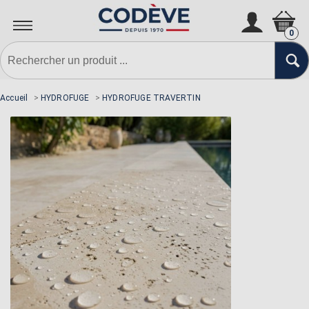
N'oubliez pas la sous-couche si
nécessaire
0
Accueil
>
HYDROFUGE
>
HYDROFUGE TRAVERTIN