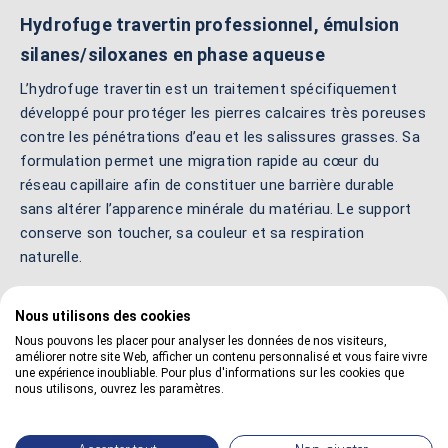
Hydrofuge travertin professionnel, émulsion
silanes/siloxanes en phase aqueuse
L’hydrofuge travertin est un traitement spécifiquement
développé pour protéger les pierres calcaires très poreuses
contre les pénétrations d’eau et les salissures grasses. Sa
formulation permet une migration rapide au cœur du
réseau capillaire afin de constituer une barrière durable
sans altérer l’apparence minérale du matériau. Le support
conserve son toucher, sa couleur et sa respiration
naturelle.
Ce traitement incolore ne jaunit pas et ne crée aucun film
Nous utilisons des cookies
en surface. Après application, l’eau perle et ne mouille plus
Nous pouvons les placer pour analyser les données de nos visiteurs,
la pierre, ce qui limite l’encrassement, la formation
améliorer notre site Web, afficher un contenu personnalisé et vous faire vivre
d’auréoles et les désordres provoqués par les cycles de gel
une expérience inoubliable. Pour plus d'informations sur les cookies que
nous utilisons, ouvrez les paramètres.
et dégel. En réduisant la présence d’humidité disponible, il
contribue également à ralentir le développement des micro
organismes et des dépôts verts. Microporeux, le produit