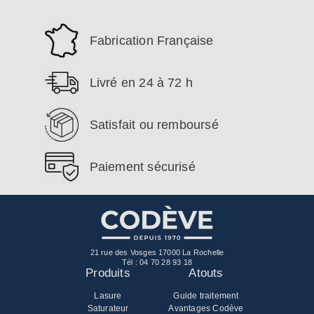
Fabrication Française
Livré en 24 à 72 h
Satisfait ou remboursé
Paiement sécurisé
21 rue des Vosges 17000 La Rochelle
Tél :
04 70 28 93 18
Produits
Atouts
Lasure
Guide traitement
Saturateur
Avantages Codève