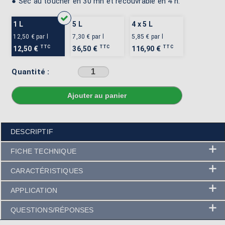
● Sec au toucher en 30 mn et recouvrable en 4 h.
1 L
5 L
4 x 5 L
12,50 €
par l
7,30 €
par l
5,85 €
par l
TTC
TTC
TTC
12,50 €
36,50 €
116,90 €
Quantité :
Sélectionner une couleur avant d'ajouter au panier
DESCRIPTIF
FICHE TECHNIQUE
CARACTÉRISTIQUES
APPLICATION
QUESTIONS/RÉPONSES