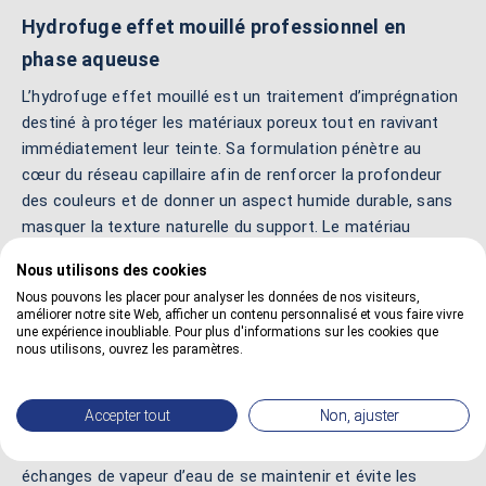
Hydrofuge effet mouillé professionnel en
phase aqueuse
L’hydrofuge effet mouillé est un traitement d’imprégnation
destiné à protéger les matériaux poreux tout en ravivant
immédiatement leur teinte. Sa formulation pénètre au
cœur du réseau capillaire afin de renforcer la profondeur
des couleurs et de donner un aspect humide durable, sans
masquer la texture naturelle du support. Le matériau
conserve son relief tout en gagnant en intensité visuelle.
Nous utilisons des cookies
Après application, la surface présente un rendu soutenu et
Nous pouvons les placer pour analyser les données de nos visiteurs,
améliorer notre site Web, afficher un contenu personnalisé et vous faire vivre
homogène, proche de l’aspect obtenu lorsque le support
une expérience inoubliable. Pour plus d'informations sur les cookies que
est légèrement mouillé. Le produit ne s’écaille pas et ne
nous utilisons, ouvrez les paramètres.
crée pas de couche fragile en surface. L’effet hydrophobe
réduit l’absorption de l’eau, limite l’encrassement et
Accepter tout
Non, ajuster
contribue à prévenir les dégradations liées aux variations
climatiques. Microporeux, le traitement permet aux
échanges de vapeur d’eau de se maintenir et évite les