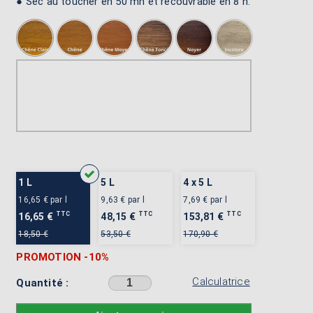
● Sec au toucher en 50 mn et recouvrable en 8 h.
1 L
5 L
4 x 5 L
16,65 €
par l
9,63 €
par l
7,69 €
par l
TTC
TTC
TTC
16,65 €
48,15 €
153,81 €
18,50 €
53,50 €
170,90 €
PROMOTION
-10%
Calculatrice
Quantité :
Sélectionner une couleur avant d'ajouter au panier