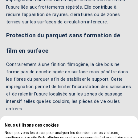
l’usure liée aux frottements répétés. Elle contribue à
réduire l’apparition de rayures, d’éraflures ou de zones
ternies sur les surfaces de circulation intérieure.
Protection du parquet sans formation de
film en surface
Contrairement à une finition filmogène, la cire bois ne
forme pas de couche rigide en surface mais pénètre dans
les fibres du parquet afin de stabiliser le support. Cette
imprégnation permet de limiter l’incrustation des salissures
et de ralentir l’usure localisée sur les zones de passage
intensif telles que les couloirs, les pièces de vie ou les
entrées.
Résistance à l’abrasion sur les zones de
Nous utilisons des cookies
Nous pouvons les placer pour analyser les données de nos visiteurs,
circulation
améliorer notre site Web, afficher un contenu personnalisé et vous faire vivre