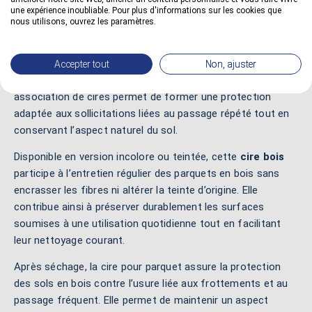
une expérience inoubliable. Pour plus d'informations sur les cookies que
nous utilisons, ouvrez les paramètres.
La cire d’abeille nourrit le bois en profondeur et
homogénéise la surface du parquet, tandis que la
cire de
carnauba
, plus dure, améliore la résistance à l’abrasion et
Accepter tout
Non, ajuster
aux contraintes mécaniques quotidiennes. Cette
association de cires permet de former une protection
adaptée aux sollicitations liées au passage répété tout en
conservant l’aspect naturel du sol.
Disponible en version incolore ou teintée, cette
cire bois
participe à l’entretien régulier des parquets en bois sans
encrasser les fibres ni altérer la teinte d’origine. Elle
contribue ainsi à préserver durablement les surfaces
soumises à une utilisation quotidienne tout en facilitant
leur nettoyage courant.
Après séchage, la cire pour parquet assure la protection
des sols en bois contre l’usure liée aux frottements et au
passage fréquent. Elle permet de maintenir un aspect