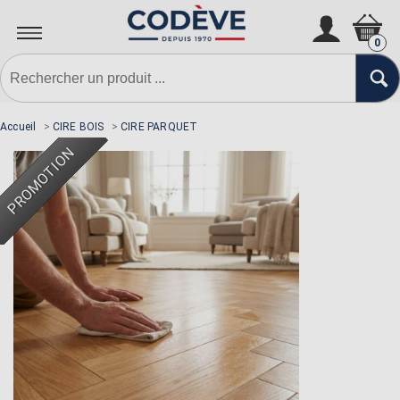
N'oubliez pas la sous-couche si
nécessaire
0
Accueil
>
CIRE BOIS
>
CIRE PARQUET
PROMOTION