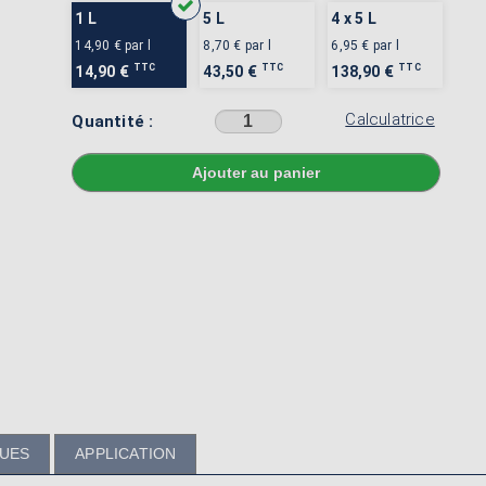
1 L
5 L
4 x 5 L
14,90 €
par l
8,70 €
par l
6,95 €
par l
TTC
TTC
TTC
14,90 €
43,50 €
138,90 €
Calculatrice
Quantité :
Sélectionner une couleur avant d'ajouter au panier
QUES
APPLICATION