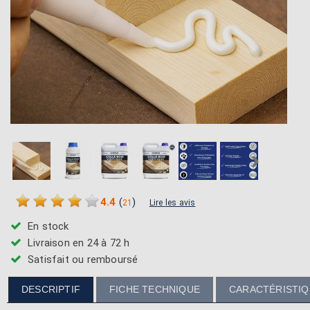
›
4.4
(
)
21
Lire les avis
En stock
Livraison en 24 à 72 h
Satisfait ou remboursé
DESCRIPTIF
FICHE TECHNIQUE
CARACTÉRISTI