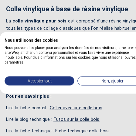
Colle vinylique à base de résine vinylique
La
colle vinylique pour bois
est composé d'une résine vinylique
tous les types de collage classiques que l'on réalise habituel
Cette colle à bois vinylique est recommandée pour une utilisati
Nous utilisons des cookies
séchage est ultra rapide car le collage tient parfaitement bien
Nous pouvons les placer pour analyser les données de nos visiteurs, améliorer 
site Web, afficher un contenu personnalisé et vous faire vivre une expérience
coulures.
inoubliable. Pour plus d'informations sur les cookies que nous utilisons, ouvrez
paramètres.
Cette colle à base d'eau ne contient pas de solvant mais seul
pétroliers, les hydrocarbures, les xylènes, les naphtas ou les 
Accepter tout
Non, ajuster
Pour en savoir plus :
Lire la fiche conseil :
Coller avec une colle bois
Lire le blog technique :
Tutos sur la colle bois
Lire la fiche technique :
Fiche technique colle bois