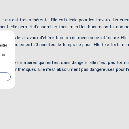
 qui est très adhérente. Elle est idéale pour les travaux d'intérie
lement. Elle permet d'assembler facilement les bois massifs, compo
on dans les travaux d'ébénisterie ou de menuiserie intérieure. Ell
 après seulement 20 minutes de temps de prise. Elle fixe fortement
notre
 les
ement des matières qui restent sans dangers. Elle n'est pas for
résines synthétiques. Elle n'est absolument pas dangereuses pour l'