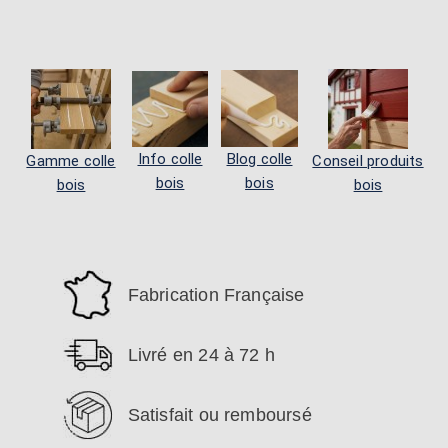
Info colle
Blog colle
Gamme colle
Conseil produits
bois
bois
bois
bois
Fabrication Française
Livré en 24 à 72 h
Satisfait ou remboursé