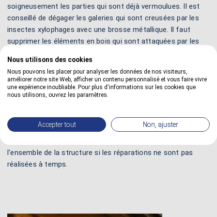
soigneusement les parties qui sont déjà vermoulues. Il est
conseillé de dégager les galeries qui sont creusées par les
insectes xylophages avec une brosse métallique. Il faut
supprimer les éléments en bois qui sont attaquées par les
prédateurs. Il ne faut surtout pas hésiter à éliminer les
Nous utilisons des cookies
zones détériorées avant d'utiliser des produits de
Nous pouvons les placer pour analyser les données de nos visiteurs,
traitement.
améliorer notre site Web, afficher un contenu personnalisé et vous faire vivre
une expérience inoubliable. Pour plus d'informations sur les cookies que
3 - Renforcer le bois :
il est recommandé de renforcer les
nous utilisons, ouvrez les paramètres.
zones qui ont été détériorées par les attaques extérieures. Il
est important de remplacer les parties qui sont trop
Accepter tout
Non, ajuster
affaiblies pour stopper la propagation sur le reste du bois de
sapin. On prend le risque d'étendre les dégradations sur
l'ensemble de la structure si les réparations ne sont pas
réalisées à temps.