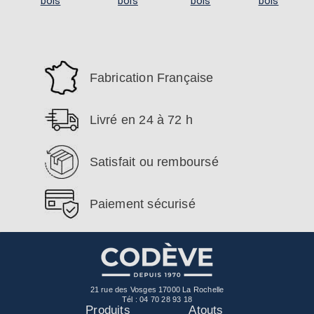
bois
bois
bois
bois
Fabrication Française
Livré en 24 à 72 h
Satisfait ou remboursé
Paiement sécurisé
21 rue des Vosges 17000 La Rochelle
Tél :
04 70 28 93 18
Produits
Atouts