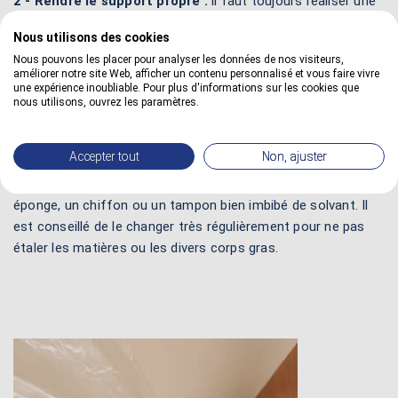
2 - Rendre le support propre :
il faut toujours réaliser une
mise en oeuvre sur un matériau parfaitement propre. Il doit
Nous utilisons des cookies
impérativement être débarrassé de toutes les souillures pour
Nous pouvons les placer pour analyser les données de nos visiteurs,
retrouver une surface pouvant être traitée. La bonne
améliorer notre site Web, afficher un contenu personnalisé et vous faire vivre
imprégnation du bois ne peut se faire que si la préparation
une expérience inoubliable. Pour plus d'informations sur les cookies que
nous utilisons, ouvrez les paramètres.
du matériau a bien été faite auparavant .
3 - Dégraisser le bois :
il faut nettoyer convenablement la
Accepter tout
Non, ajuster
surface avec un dégraissant pour le bois afin d'obtenir un
support apte a être traité. Il est conseillé d'employer une
éponge, un chiffon ou un tampon bien imbibé de solvant. Il
est conseillé de le changer très régulièrement pour ne pas
étaler les matières ou les divers corps gras.