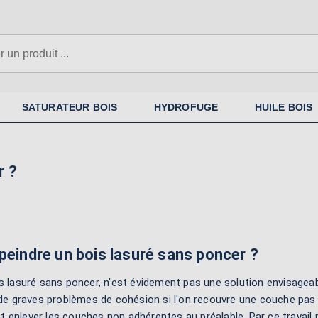
SATURATEUR BOIS
HYDROFUGE
HUILE BOIS
r ?
peindre un bois lasuré sans poncer ?
s lasuré sans poncer, n'est évidement pas une solution envisageab
r de graves problèmes de cohésion si l'on recouvre une couche pa
enlever les couches non adhérentes au préalable. Par ce travail p