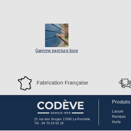
Gamme peinture bois
Fabrication Française
Produits
Lasure
Peinture
21 rue des Vosges 17000 La Rochelle
Huile
Tél :
04 70 28 93 18