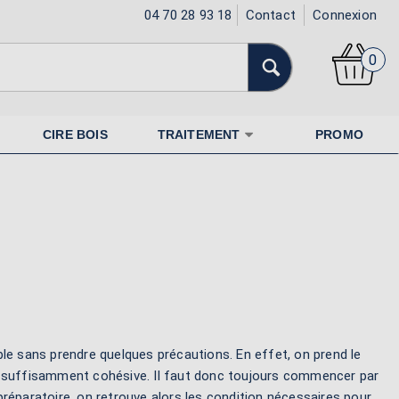
04 70 28 93 18
Contact
Connexion
0
CIRE BOIS
TRAITEMENT
PROMO
le sans prendre quelques précautions. En effet, on prend le
s suffisamment cohésive. Il faut donc toujours commencer par
réparatoire, on retrouve alors les condition nécessaires pour