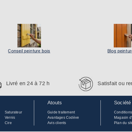
Conseil peinture bois
Blog peintur
Livré en 24 à 72 h
Satisfait ou 
Atouts
Société
Saturateur
Guide traitement
Conditions
Vernis
Avantages Codève
Magasin d
Cire
Avis clients
Plan du sit