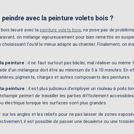
eindre avec la peinture volets bois ?
 bois lasuré avec la
peinture volets bois
, ne pose pas de problème 
paravant, on mélange vigoureusement pour bien remettre en susp
n choisissant l'outil le mieux adapté au chantier. Finalement, on ins
la peinture :
il ne faut surtout pas bâcler, mal réaliser ou même 
l'aide d'un mélangeur doit être au minimum de 5 à 10 minutes. En 
atières, pigments, charges et autres composants des peintures.
la peinture :
il est plus judicieux d'employer un rouleau à poils l
échampir permet de travailler les parties difficilement accessibles
u électrique lorsque les surfaces sont plus grandes.
er sur les angles et les reliefs pour ne pas laisser de zones exposé
ivement, il est possible de passer une deuxième ou une troisième c