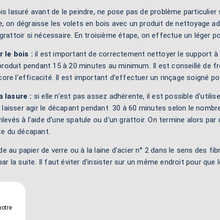
is lasuré avant de le peindre, ne pose pas de problème particulier
, on dégraisse les volets en bois avec un produit de nettoyage ad
grattoir si nécessaire. En troisième étape, on effectue un léger 
 le bois :
il est important de correctement nettoyer le support à l
e produit pendant 15 à 20 minutes au minimum. Il est conseillé de fr
re l’efficacité. Il est important d’effectuer un rinçage soigné pou
a lasure :
si elle n'est pas assez adhérente, il est possible d'uti
ut laisser agir le décapant pendant 30 à 60 minutes selon le nomb
nlevés à l'aide d'une spatule ou d'un grattoir. On termine alors par
ste du décapant.
 au papier de verre ou à la laine d'acier n° 2 dans le sens des fibr
 la suite. Il faut éviter d'insister sur un même endroit pour que 
notre