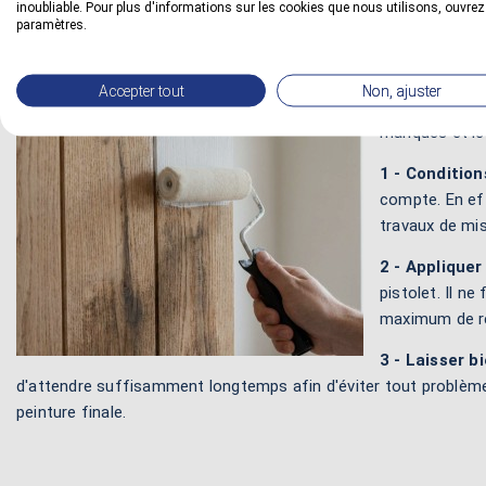
inoubliable. Pour plus d'informations sur les cookies que nous utilisons, ouvrez
paramètres.
Comment p
Peindre sur un
Accepter tout
Non, ajuster
conditions mét
manques et les
1 - Conditio
compte. En eff
travaux de mis
2 - Appliquer 
pistolet. Il n
maximum de rep
3 - Laisser b
d'attendre suffisamment longtemps afin d'éviter tout problème 
peinture finale.