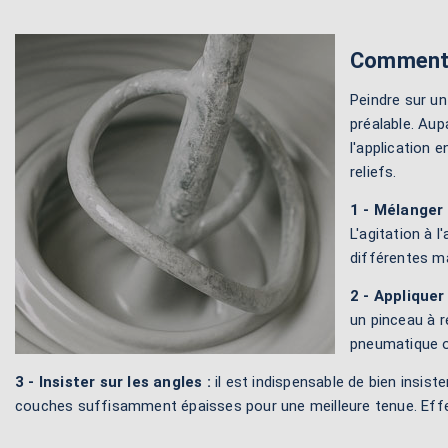
Comment p
Peindre sur un
préalable. Au
l'application e
reliefs.
1 - Mélanger 
L'agitation à 
différentes m
2 - Appliquer 
un pinceau à r
pneumatique o
3 - Insister sur les angles :
il est indispensable de bien insist
couches suffisamment épaisses pour une meilleure tenue. Effect