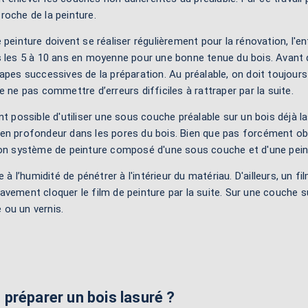
oche de la peinture.
peinture doivent se réaliser régulièrement pour la rénovation, l'ent
 les 5 à 10 ans en moyenne pour une bonne tenue du bois. Avant d'
apes successives de la préparation. Au préalable, on doit toujou
e ne pas commettre d’erreurs difficiles à rattraper par la suite.
nt possible d'utiliser une sous couche préalable sur un bois déjà l
n profondeur dans les pores du bois. Bien que pas forcément obli
 un bon système de peinture composé d'une sous couche et d'une pei
l’humidité de pénétrer à l'intérieur du matériau. D'ailleurs, un fi
ravement cloquer le film de peinture par la suite. Sur une couche
 ou un vernis.
réparer un bois lasuré ?