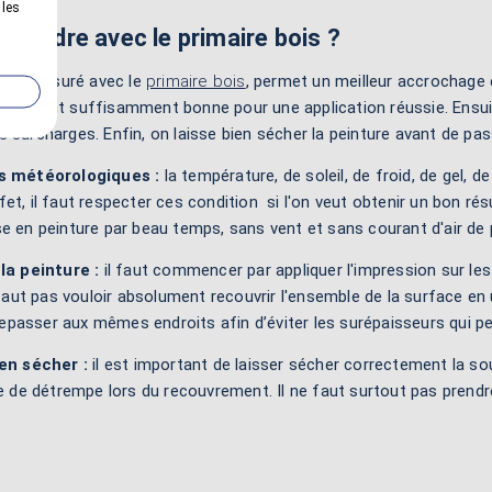
 les
eindre avec le primaire bois ?
 bois lasuré avec le
primaire bois
, permet un meilleur accrochage de
éo sont suffisamment bonne pour une application réussie. Ensuite
 surcharges. Enfin, on laisse bien sécher la peinture avant de p
ns météorologiques :
la température, de soleil, de froid, de gel, 
et, il faut respecter ces condition si l'on veut obtenir un bon r
e en peinture par beau temps, sans vent et sans courant d'air de 
la peinture :
il faut commencer par appliquer l'impression sur les
e faut pas vouloir absolument recouvrir l'ensemble de la surface en 
asser aux mêmes endroits afin d’éviter les surépaisseurs qui peuv
ien sécher :
il est important de laisser sécher correctement la sou
de détrempe lors du recouvrement. Il ne faut surtout pas prendre