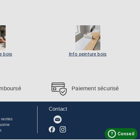
e bois
Info peinture bois
remboursé
Paiement sécurisé
Contact
 ventes
'usine
e
?
Conseil