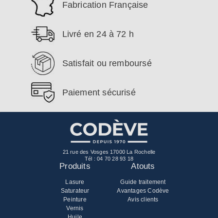
Fabrication Française
Livré en 24 à 72 h
Satisfait ou remboursé
Paiement sécurisé
21 rue des Vosges 17000 La Rochelle
Tél :
04 70 28 93 18
Produits
Atouts
Lasure
Guide traitement
Saturateur
Avantages Codève
Peinture
Avis clients
Vernis
Huile