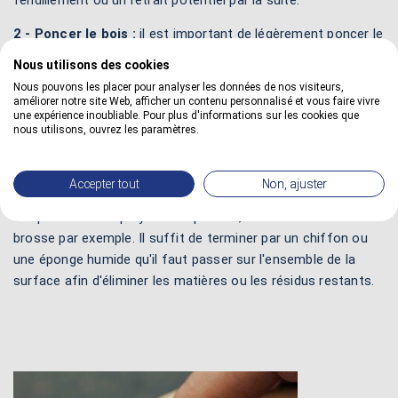
fendillement ou un retrait potentiel par la suite.
2 - Poncer le bois :
il est important de légèrement poncer le
bois avec un abrasif fin ou de la laine d'acier n° 000 pour
Nous utilisons des cookies
améliorer l'accrochage lorsque la surface est trop lisse. Il ne
Nous pouvons les placer pour analyser les données de nos visiteurs,
faut pas hésiter à supprimer les reliefs, les aspérités ou les
améliorer notre site Web, afficher un contenu personnalisé et vous faire vivre
une expérience inoubliable. Pour plus d'informations sur les cookies que
particules qui peuvent dépasser. Il faut arriver à un bon
nous utilisons, ouvrez les paramètres.
ajustement des différentes morceaux.
3 - Retirer la poussière :
il ne faut pas oublier de retirer la
Accepter tout
Non, ajuster
poussière résiduelle qui est due au ponçage du matériau. Il
est possible d'employer un aspirateur, un balais ou une
brosse par exemple. Il suffit de terminer par un chiffon ou
une éponge humide qu'il faut passer sur l'ensemble de la
surface afin d'éliminer les matières ou les résidus restants.