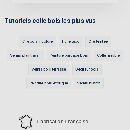
Tutoriels colle bois les plus vus
Cire bois incolore
Huile teck
Cire teintée
Vernis plan travail
Peinture bardage bois
Colle meuble
Vernis bois terrasse
Décireur bois
Peinture bois exotique
Vernis bistrot
Fabrication Française