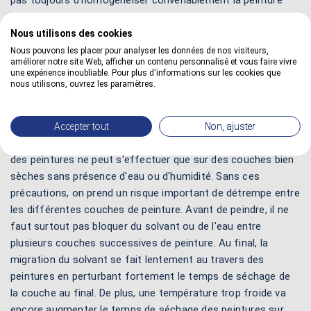
pas toujours d'homogénéiser convenablement la peinture
avant de peindre. De plus, l'application d'une peinture doit
toujours se réaliser par un temps ni trop chaud, ni trop froid,
Nous utilisons des cookies
mais aussi sans humidité, ni eau.
Nous pouvons les placer pour analyser les données de nos visiteurs,
améliorer notre site Web, afficher un contenu personnalisé et vous faire vivre
une expérience inoubliable. Pour plus d'informations sur les cookies que
3 - Respect de la température
: si les conditions d'eau,
nous utilisons, ouvrez les paramètres.
d'humidité et de température ne sont pas respectées, on ne
peut pas entreprendre des travaux de peinture. Avant de
peindre, cette température inadaptée risque d'entrainer de
Accepter tout
Non, ajuster
gros problèmes de temps de séchage. De plus, l'application
des peintures ne peut s'effectuer que sur des couches bien
sèches sans présence d'eau ou d'humidité. Sans ces
précautions, on prend un risque important de détrempe entre
les différentes couches de peinture. Avant de peindre, il ne
faut surtout pas bloquer du solvant ou de l'eau entre
plusieurs couches successives de peinture. Au final, la
migration du solvant se fait lentement au travers des
peintures en perturbant fortement le temps de séchage de
la couche au final. De plus, une température trop froide va
encore augmenter le temps de séchage des peintures sur