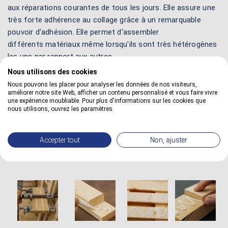
aux réparations courantes de tous les jours. Elle assure une
très forte adhérence au collage grâce à un remarquable
pouvoir d'adhésion. Elle permet d'assembler
différents matériaux même lorsqu'ils sont très hétérogènes
les uns par rapport aux autres.
Nous utilisons des cookies
Cette colle universelle blanche s'utilise très simplement au
Nous pouvons les placer pour analyser les données de nos visiteurs,
pinceau, à la brosse, à la spatule ou avec une canule. Elle est
améliorer notre site Web, afficher un contenu personnalisé et vous faire vivre
formulée à base d'eau pour réduire les COV (composés
une expérience inoubliable. Pour plus d'informations sur les cookies que
nous utilisons, ouvrez les paramètres.
organiques volatils) dans l'atmosphère. Elle est sans odeur
pour une utilisation possible dans des locaux confinés, peu
ou mal aérés.
Accepter tout
Non, ajuster