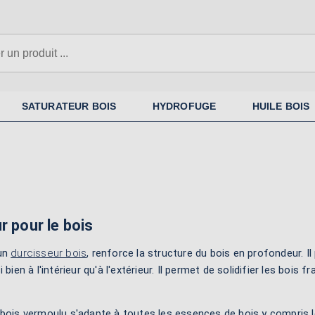
SATURATEUR BOIS
HYDROFUGE
HUILE BOIS
r pour le bois
 un
durcisseur bois
, renforce la structure du bois en profondeur. Il
 bien à l'intérieur qu'à l'extérieur. Il permet de solidifier les bois f
bois vermoulu s'adapte à toutes les essences de bois y compris le