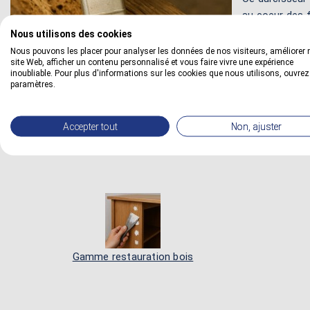
au coeur des f
quotidien.
Nous utilisons des cookies
Nous pouvons les placer pour analyser les données de nos visiteurs, améliorer 
Ce durcisseur 
site Web, afficher un contenu personnalisé et vous faire vivre une expérience
inoubliable. Pour plus d'informations sur les cookies que nous utilisons, ouvrez
d'eau sans auc
paramètres.
Ce durcisseur b
escaliers ou le
Accepter tout
Non, ajuster
vernis ou les peintures par exemple.
Gamme restauration bois