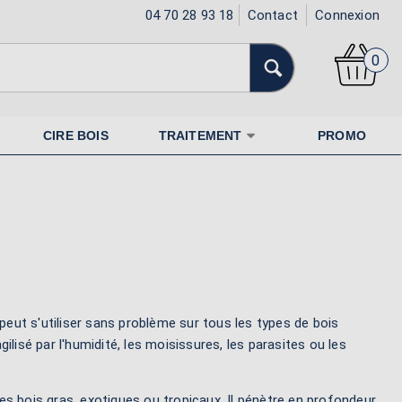
04 70 28 93 18
Contact
Connexion
0
CIRE BOIS
TRAITEMENT
PROMO
 peut s'utiliser sans problème sur tous les types de bois
ragilisé par l'humidité, les moisissures, les parasites ou les
s bois gras, exotiques ou tropicaux. Il pénètre en profondeur