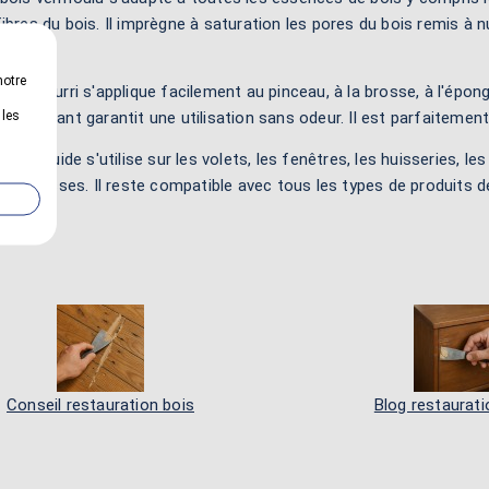
ibres du bois. Il imprègne à saturation les pores du bois remis à n
notre
bois pourri s'applique facilement au pinceau, à la brosse, à l'épon
 les
un solvant garantit une utilisation sans odeur. Il est parfaitemen
ois liquide s'utilise sur les volets, les fenêtres, les huisseries, les
s terrasses. Il reste compatible avec tous les types de produits de fi
Conseil restauration bois
Blog restaurati