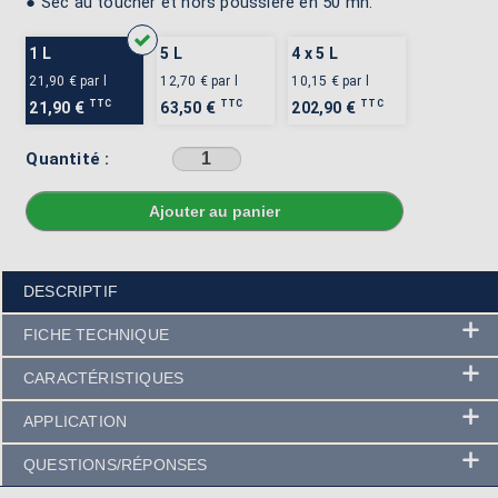
● Sec au toucher et hors poussière en 50 mn.
1 L
5 L
4 x 5 L
21,90 €
par l
12,70 €
par l
10,15 €
par l
TTC
TTC
TTC
21,90 €
63,50 €
202,90 €
Quantité :
Sélectionner une couleur avant d'ajouter au panier
DESCRIPTIF
FICHE TECHNIQUE
CARACTÉRISTIQUES
APPLICATION
QUESTIONS/RÉPONSES