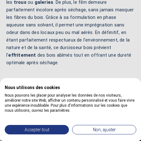
les
trous
ou
galeries
. De plus, le film demeure
parfaitement incolore après séchage, sans jamais masquer
les fibres du bois. Grâce à sa formulation en phase
aqueuse sans solvant, il permet une imprégnation sans
odeur dans des locaux peu ou mal aérés. En définitif, en
étant parfaitement respectueux de l'environnement, de la
nature et de la santé, ce durcisseur bois prévient
l'
effritement
des bois abîmés tout en offrant une dureté
optimale après séchage.
Pour en savoir plus :
Nous utilisons des cookies
Nous pouvons les placer pour analyser les données de nos visiteurs,
Lire la fiche conseil :
Restaurer avec un restaurateur bois
améliorer notre site Web, afficher un contenu personnalisé et vous faire vivre
une expérience inoubliable. Pour plus d'informations sur les cookies que
Lire le blog technique :
Tutos sur le restaurateur bois
nous utilisons, ouvrez les paramètres.
Lire la fiche technique :
Fiche technique restaurateur bois
Accepter tout
Non, ajuster