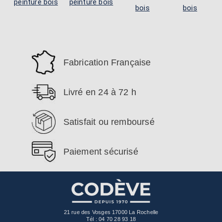
peinture bois
peinture bois
bois
bois
Fabrication Française
Livré en 24 à 72 h
Satisfait ou remboursé
Paiement sécurisé
21 rue des Vosges 17000 La Rochelle
Tél :
04 70 28 93 18