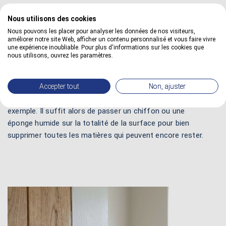
mélaminé manuellement avec un léger abrasif pour éliminer
Nous utilisons des cookies
les petits défauts ou même les plus grosses aspérités. On
peut aussi employer un meuleuse équipée d'un disque abrasif
Nous pouvons les placer pour analyser les données de nos visiteurs,
améliorer notre site Web, afficher un contenu personnalisé et vous faire vivre
adapté pour travailler plus facilement si les surfaces sont
une expérience inoubliable. Pour plus d'informations sur les cookies que
plus grandes.
nous utilisons, ouvrez les paramètres.
3 - Retirer la poussière :
il ne faut pas omettre d'éliminer
Accepter tout
Non, ajuster
les dépôts résiduels qui sont dus au ponçage du mélaminé. Il
est recommandé d'employer un aspirateur ou un balais par
exemple. Il suffit alors de passer un chiffon ou une
éponge humide sur la totalité de la surface pour bien
supprimer toutes les matières qui peuvent encore rester.