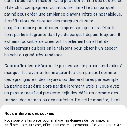
sol en bois de sa maison. Cela peut convenir à des décors de
style chic, campagnard ou industriel. En effet, un parquet
patiné peut créer une ambiance d'avant, rétro et nostalgique.
Il suffit alors de rajouter des marques d'usure
supplémentaire pour donner l'impression que ces défauts
font partie intégrante du style du parquet depuis toujours. Il
est ainsi possible de créer artificiellement un effet de
vieillissement du bois en la teintant pour obtenir un aspect
blanchi ou grisé très tendance.
Camoufler les défauts
: le processus de patine peut aider à
masquer les éventuelles irrégularités d'un parquet comme
des égratignures, des rayures ou des éraflures par exemple.
La patine peut être alors particulièrement utile si vous avez
un parquet neuf qui présente déjà des défauts comme des
taches, des cernes ou des auréoles. De cette manière, il est
possible de récupérer un parquet en lui apportant une
apparence plus uniforme. En effet, c'est l'occasion de
Nous utilisons des cookies
donner une nouvelle vie à un sol en bois en profitant pour
Nous pouvons les placer pour analyser les données de nos visiteurs,
améliorer notre site Web, afficher un contenu personnalisé et vous faire vivre