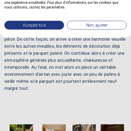
camoufler les petites imperfections de surface inévitables
une expérience inoubliable. Pour plus d'informations sur les cookies que
lors d'une utilisation au quotidien.
nous utilisons, ouvrez les paramètres.
Décorer l'ensemble
: si votre décoration intérieure met en
valeur des éléments anciens, patiner un parquet en bois peut
Accepter tout
Non, ajuster
être un choix cohérent pour compléter la déco générale de la
pièce. De cette façon, on arrive a créer une harmonie visuelle
entre les autres meubles, les éléments de décoration déjà
présents et le parquet patiné. On contribue alors à créer une
atmosphère générale plus accueillante, chaleureuse et
intemporelle. Au final, on met alors en place un véritable
environnement d'antan avec juste avec un peu de patine à
vieillir même si le parquet est pourtant entièrement neuf
malgré tout.