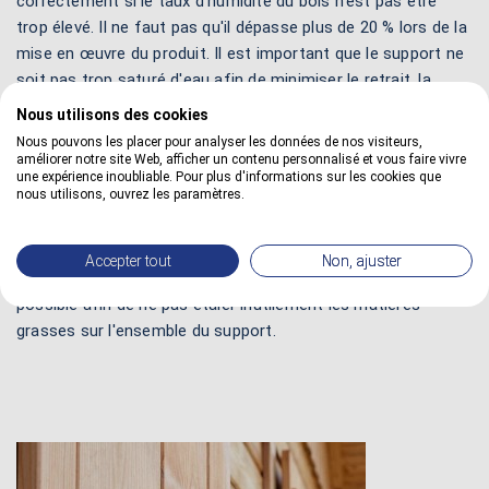
correctement si le taux d'humidité du bois n'est pas être
trop élevé. Il ne faut pas qu'il dépasse plus de 20 % lors de la
mise en œuvre du produit. Il est important que le support ne
soit pas trop saturé d'eau afin de minimiser le retrait, la
déformation, la fissuration ou le fendillement du bois après
Nous utilisons des cookies
séchage.
Nous pouvons les placer pour analyser les données de nos visiteurs,
améliorer notre site Web, afficher un contenu personnalisé et vous faire vivre
3 - Dégraisser le bois :
il faut dégraisser correctement le
une expérience inoubliable. Pour plus d'informations sur les cookies que
nous utilisons, ouvrez les paramètres.
bois avec un produit de nettoyage spécialisé pour le bois. On
doit alors obtenir un bois suffisamment propre pour être
traité. Il est recommandé d'employer un chiffon imprégné de
Accepter tout
Non, ajuster
solvant. Cependant, il doit être changé le plus souvent
possible afin de ne pas étaler inutilement les matières
grasses sur l'ensemble du support.