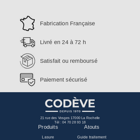
Fabrication Française
Livré en 24 à 72 h
Satisfait ou remboursé
Paiement sécurisé
21 rue des Vosges 17000 La Rochelle
Tél :
04 70 28 93 18
Produits
Atouts
Lasure
Guide traitement