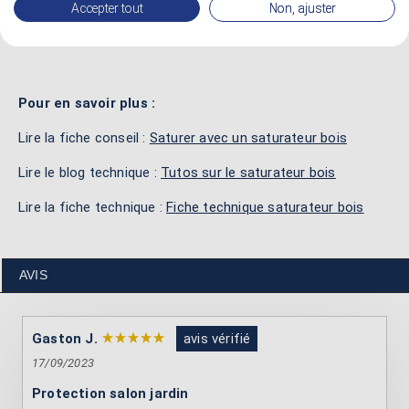
Accepter tout
Non, ajuster
assure une
haute protection contre les rayons UV,
l'eau chlorée et les taches
.
Pour en savoir plus :
Lire la fiche conseil :
Saturer avec un saturateur bois
Lire le blog technique :
Tutos sur le saturateur bois
Lire la fiche technique :
Fiche technique saturateur bois
AVIS
Gaston J.
avis vérifié
17/09/2023
Protection salon jardin