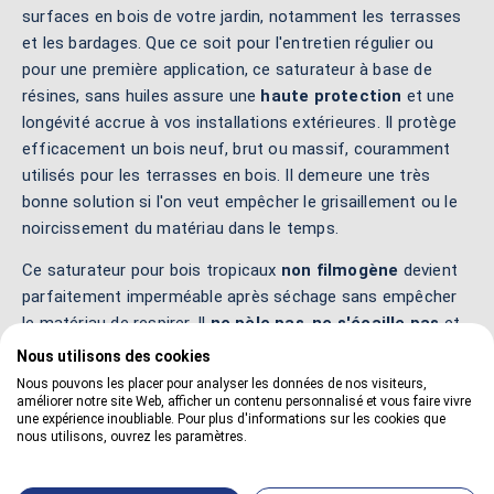
surfaces en bois de votre jardin, notamment les terrasses
et les bardages. Que ce soit pour l'entretien régulier ou
pour une première application, ce saturateur à base de
résines, sans huiles assure une
haute protection
et une
longévité accrue à vos installations extérieures. Il protège
efficacement un bois neuf, brut ou massif, couramment
utilisés pour les terrasses en bois. Il demeure une très
bonne solution si l'on veut empêcher le grisaillement ou le
noircissement du matériau dans le temps.
Ce saturateur pour bois tropicaux
non filmogène
devient
parfaitement imperméable après séchage sans empêcher
le matériau de respirer. Il
ne pèle pas
,
ne s'écaille pas
et
ne se décolle pas
dans la durée. Ce produit permet un
Nous utilisons des cookies
entretien facile
car il n'est pas nécessaire de le poncer ou
Nous pouvons les placer pour analyser les données de nos visiteurs,
de le décaper lorsque l'on souhaite renouveler l'application
améliorer notre site Web, afficher un contenu personnalisé et vous faire vivre
une expérience inoubliable. Pour plus d'informations sur les cookies que
d'une couche. Il reste facilement recouvrable par un vernis,
nous utilisons, ouvrez les paramètres.
une lasure ou une peinture par la suite. Idéal pour un
bardage, une pergolas ou une terrasse, ce saturateur