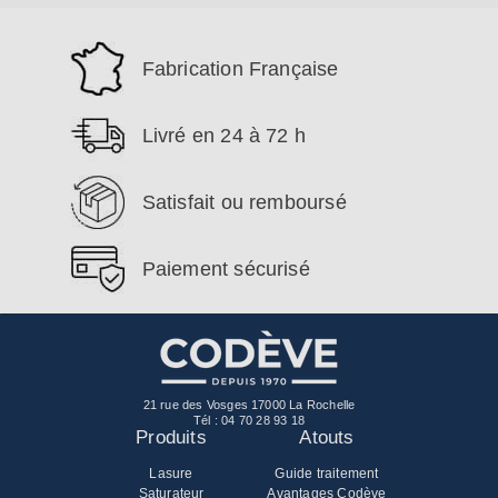
Fabrication Française
Livré en 24 à 72 h
Satisfait ou remboursé
Paiement sécurisé
21 rue des Vosges 17000 La Rochelle
Tél :
04 70 28 93 18
Produits
Atouts
Lasure
Guide traitement
Saturateur
Avantages Codève