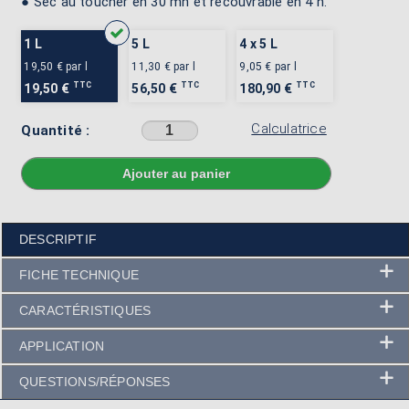
● Sec au toucher en 30 mn et recouvrable en 4 h.
1 L
5 L
4 x 5 L
19,50 €
par l
11,30 €
par l
9,05 €
par l
TTC
TTC
TTC
19,50 €
56,50 €
180,90 €
Calculatrice
Quantité :
Sélectionner une couleur avant d'ajouter au panier
DESCRIPTIF
FICHE TECHNIQUE
CARACTÉRISTIQUES
APPLICATION
QUESTIONS/RÉPONSES