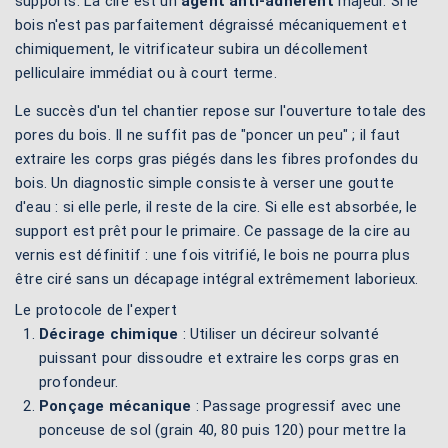
supports. La cire est un
agent anti-adhérent
majeur. Si le
bois n'est pas parfaitement dégraissé mécaniquement et
chimiquement, le vitrificateur subira un décollement
pelliculaire immédiat ou à court terme.
Le succès d'un tel chantier repose sur l'ouverture totale des
pores du bois. Il ne suffit pas de "poncer un peu" ; il faut
extraire les corps gras piégés dans les fibres profondes du
bois. Un diagnostic simple consiste à verser une goutte
d'eau : si elle perle, il reste de la cire. Si elle est absorbée, le
support est prêt pour le primaire. Ce passage de la cire au
vernis est définitif : une fois vitrifié, le bois ne pourra plus
être ciré sans un décapage intégral extrêmement laborieux.
Le protocole de l'expert
Décirage chimique
: Utiliser un décireur solvanté
puissant pour dissoudre et extraire les corps gras en
profondeur.
Ponçage mécanique
: Passage progressif avec une
ponceuse de sol (grain 40, 80 puis 120) pour mettre la