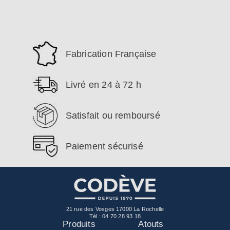
Fabrication Française
Livré en 24 à 72 h
Satisfait ou remboursé
Paiement sécurisé
21 rue des Vosges 17000 La Rochelle
Tél :
04 70 28 93 18
Produits
Atouts