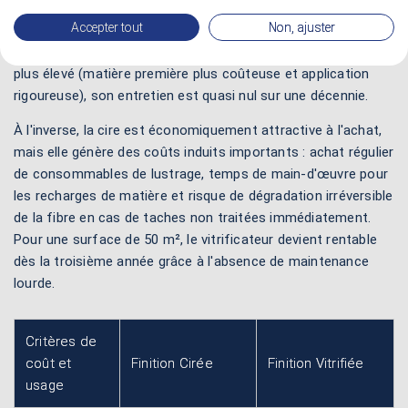
Accepter tout
Non, ajuster
Au-delà de l'esthétique, le choix entre cire et vitrification est
une question de
coût.
Si le coût initial de la vitrification est
plus élevé (matière première plus coûteuse et application
rigoureuse), son entretien est quasi nul sur une décennie.
À l'inverse, la cire est économiquement attractive à l'achat,
mais elle génère des coûts induits importants : achat régulier
de consommables de lustrage, temps de main-d'œuvre pour
les recharges de matière et risque de dégradation irréversible
de la fibre en cas de taches non traitées immédiatement.
Pour une surface de 50 m², le vitrificateur devient rentable
dès la troisième année grâce à l'absence de maintenance
lourde.
Critères de
coût et
Finition Cirée
Finition Vitrifiée
usage