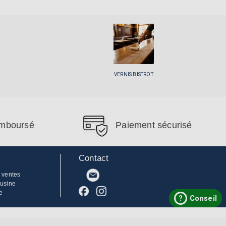
L
VERNIS BISTROT
remboursé
Paiement sécurisé
Contact
 ventes
'usine
e
?
Conseil