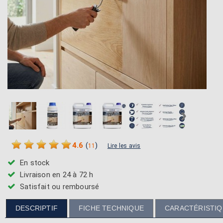
›
4.6
(
)
11
Lire les avis
En stock
Livraison en 24 à 72 h
Satisfait ou remboursé
DESCRIPTIF
FICHE TECHNIQUE
CARACTÉRISTI