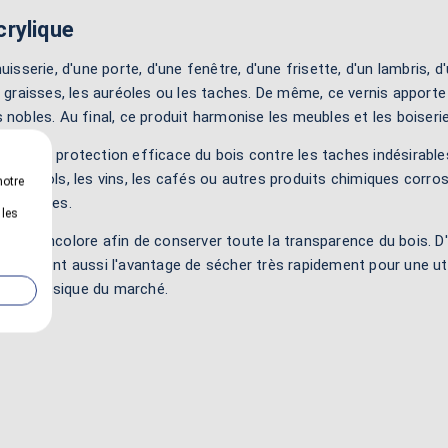
crylique
isserie, d'une porte, d'une fenêtre, d'une frisette, d'un lambris, d'
es graisses, les auréoles ou les taches. De même, ce vernis apport
s nobles. Au final, ce produit harmonise les meubles et les boiseri
ter une protection efficace du bois contre les taches indésirables.
s, les alcools, les vins, les cafés ou autres produits chimiques cor
notre
s coulures.
 les
ement incolore afin de conserver toute la transparence du bois. D'a
roduits ont aussi l'avantage de sécher très rapidement pour une ut
ent classique du marché.