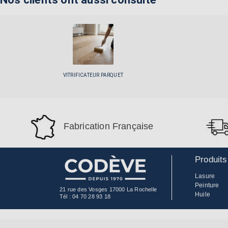
VITRIFICATEUR PARQUET
Fabrication Française
Produits
Lasure
Peinture
21 rue des Vosges 17000 La Rochelle
Huile
Tél :
04 70 28 93 18