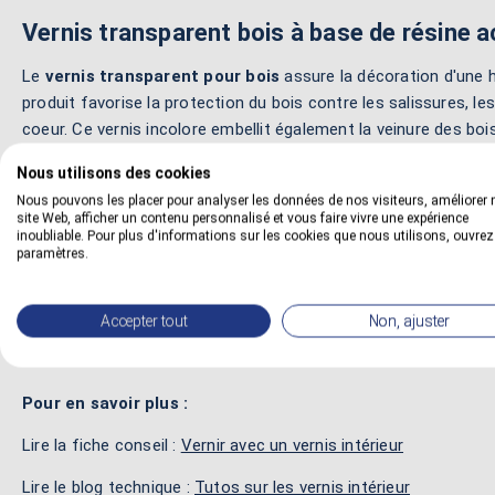
Vernis transparent bois à base de résine a
Le
vernis transparent pour bois
assure la décoration d'une hu
produit favorise la protection du bois contre les salissures, l
coeur. Ce vernis incolore embellit également la veinure des boi
Ce vernis pour le bois reste une très bonne solution pour appor
Nous utilisons des cookies
alimentaires quotidiens tels les graisses, les huiles, les fruit
Nous pouvons les placer pour analyser les données de nos visiteurs, améliorer 
site Web, afficher un contenu personnalisé et vous faire vivre une expérience
surfaces contre les salissures, les auréoles, les marques ou le
inoubliable. Pour plus d'informations sur les cookies que nous utilisons, ouvrez
paramètres.
Ces vernis de finition à base d'eau conservent le veinage total
ou trois couches à la brosse, au rouleau ou au pistolet. Ces p
également parfaitement lavables à l'eau avec un simple déterg
Accepter tout
Non, ajuster
Pour en savoir plus :
Lire la fiche conseil :
Vernir avec un vernis intérieur
Lire le blog technique :
Tutos sur les vernis intérieur