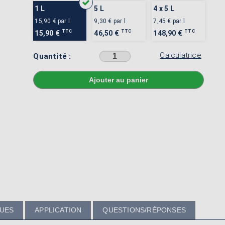
1 L
5 L
4 x 5 L
15,90 €
par l
9,30 €
par l
7,45 €
par l
TTC
TTC
TTC
15,90 €
46,50 €
148,90 €
Calculatrice
Quantité :
Sélectionner une couleur avant d'ajouter au panier
QUES
APPLICATION
QUESTIONS/RÉPONSES