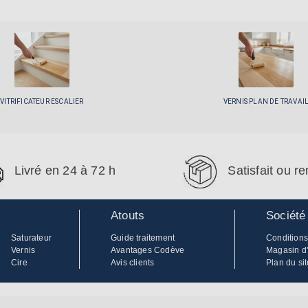
VITRIFICATEUR ESCALIER
VERNIS PLAN DE TRAVAI
Livré en 24 à 72 h
Satisfait ou 
Atouts
Société
Saturateur
Guide traitement
Conditions
Vernis
Avantages Codève
Magasin d
Cire
Avis clients
Plan du sit