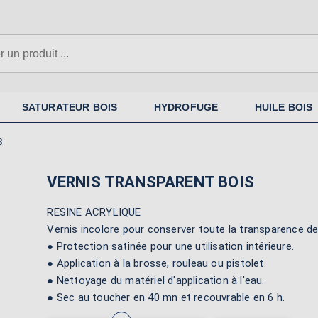
N'oubliez pas la sous-couche si
nécessaire
SATURATEUR BOIS
HYDROFUGE
HUILE BOIS
S
VERNIS TRANSPARENT BOIS
RESINE ACRYLIQUE
Vernis incolore pour conserver toute la transparence d
● Protection satinée pour une utilisation intérieure.
● Application à la brosse, rouleau ou pistolet.
● Nettoyage du matériel d'application à l'eau.
● Sec au toucher en 40 mn et recouvrable en 6 h.