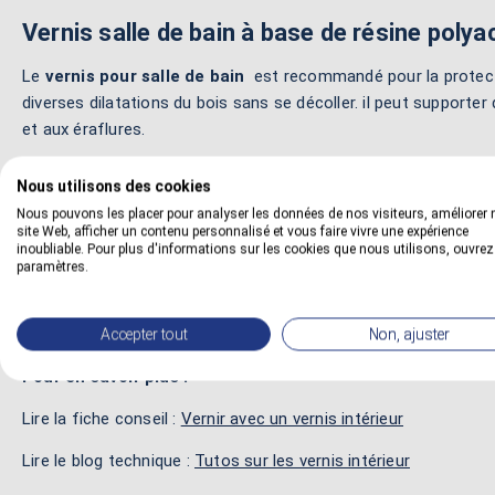
Vernis salle de bain à base de résine polya
Le
vernis pour salle de bain
est recommandé pour la protectio
diverses dilatations du bois sans se décoller. il peut supporte
et aux éraflures.
Ce vernis hydrofuge convient particulièrement bien aux plans de 
Nous utilisons des cookies
ou teintés. la surface du film n'est pas sensible à l'agressivité d
Nous pouvons les placer pour analyser les données de nos visiteurs, améliorer 
site Web, afficher un contenu personnalisé et vous faire vivre une expérience
Ce vernis incolore reste idéal sur un plan de travail grâce à une
inoubliable. Pour plus d'informations sur les cookies que nous utilisons, ouvrez
de trace. Il garantie un parfait tendu pour un très bel aspect 
paramètres.
d'eau.
Accepter tout
Non, ajuster
Pour en savoir plus :
Lire la fiche conseil :
Vernir avec un vernis intérieur
Lire le blog technique :
Tutos sur les vernis intérieur