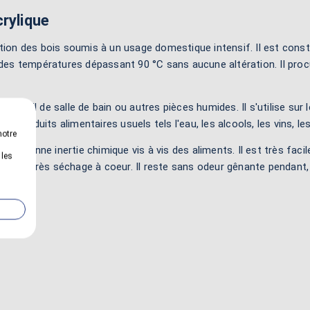
crylique
n des bois soumis à un usage domestique intensif. Il est constit
r des températures dépassant 90 °C sans aucune altération. Il proc
travail de salle de bain ou autres pièces humides. Il s'utilise sur 
es produits alimentaires usuels tels l'eau, les alcools, les vins, les 
notre
 très bonne inertie chimique vis à vis des aliments. Il est très faci
 les
brillant après séchage à coeur. Il reste sans odeur gênante pendan