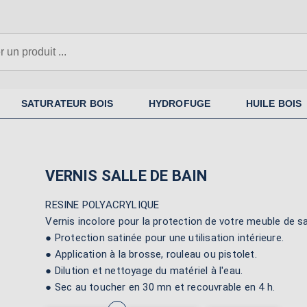
N'oubliez pas la sous-couche si
nécessaire
SATURATEUR BOIS
HYDROFUGE
HUILE BOIS
VERNIS SALLE DE BAIN
RESINE POLYACRYLIQUE
Vernis incolore pour la protection de votre meuble de sa
● Protection satinée pour une utilisation intérieure.
● Application à la brosse, rouleau ou pistolet.
● Dilution et nettoyage du matériel à l'eau.
● Sec au toucher en 30 mn et recouvrable en 4 h.