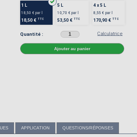
1 L
5 L
4 x 5 L
18,50 €
par l
10,70 €
par l
8,55 €
par l
TTC
TTC
TTC
18,50 €
53,50 €
170,90 €
Calculatrice
Quantité :
Sélectionner une couleur avant d'ajouter au panier
QUES
APPLICATION
QUESTIONS/RÉPONSES