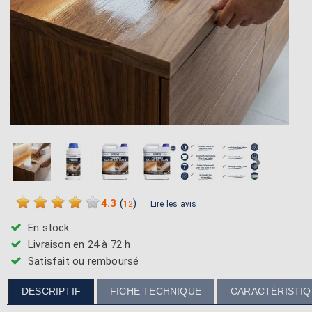
›
4.3
(
)
12
Lire les avis
En stock
Livraison en 24 à 72 h
Satisfait ou remboursé
DESCRIPTIF
FICHE TECHNIQUE
CARACTÉRISTI