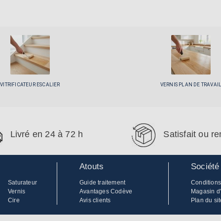
VITRIFICATEUR ESCALIER
VERNIS PLAN DE TRAVAI
Livré en 24 à 72 h
Satisfait ou 
Atouts
Société
Saturateur
Guide traitement
Conditions
Vernis
Avantages Codève
Magasin d
Cire
Avis clients
Plan du sit