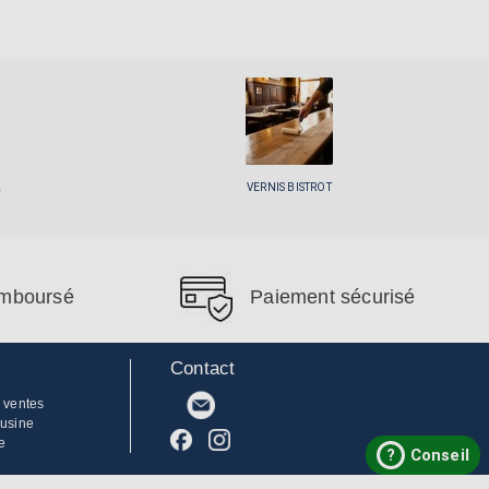
L
VERNIS BISTROT
remboursé
Paiement sécurisé
Contact
 ventes
'usine
e
?
Conseil