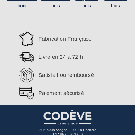
bois
bois
bois
bois
Fabrication Française
Livré en 24 à 72 h
Satisfait ou remboursé
Paiement sécurisé
21 rue des Vosges 17000 La Rochelle
Tél :
04 70 28 93 18