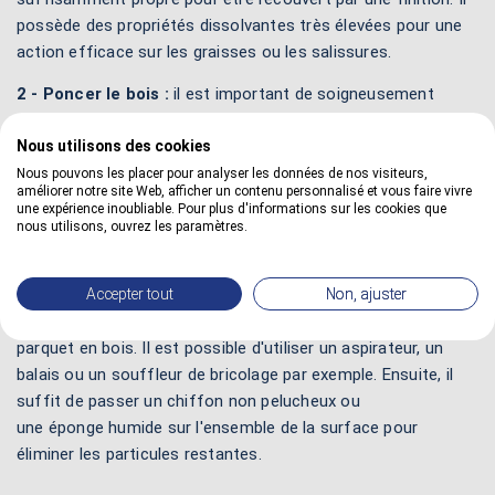
possède des propriétés dissolvantes très élevées pour une
action efficace sur les graisses ou les salissures.
2 - Poncer le bois :
il est important de soigneusement
poncer l'escalier ou le parquet en bois avant de lasurer afin
d'augmenter l'adhérence des produits à venir. Il est
Nous utilisons des cookies
recommandé d'utiliser un papier abrasif à grains fins, de la
Nous pouvons les placer pour analyser les données de nos visiteurs,
améliorer notre site Web, afficher un contenu personnalisé et vous faire vivre
toile émeri ou de la laine d'acier n° 000. Il faut poncer
une expérience inoubliable. Pour plus d'informations sur les cookies que
légèrement le support en veillant à réaliser des mouvements
nous utilisons, ouvrez les paramètres.
réguliers le plus circulaires possibles.
3 - Retirer la poussière :
Accepter tout
il est important de retirer toute la
Non, ajuster
poussière résiduelle due au ponçage de l'escalier ou du
parquet en bois. Il est possible d'utiliser un aspirateur, un
balais ou un souffleur de bricolage par exemple. Ensuite, il
suffit de passer un chiffon non pelucheux ou
une éponge humide sur l'ensemble de la surface pour
éliminer les particules restantes.