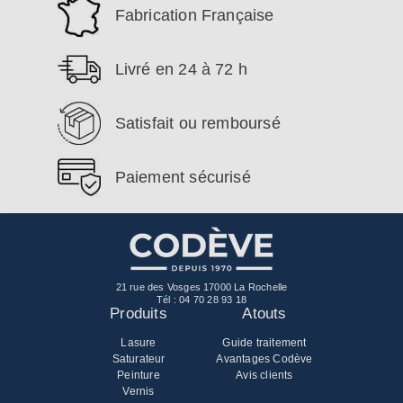
Fabrication Française
Livré en 24 à 72 h
Satisfait ou remboursé
Paiement sécurisé
21 rue des Vosges 17000 La Rochelle
Tél :
04 70 28 93 18
Produits
Atouts
Lasure
Guide traitement
Saturateur
Avantages Codève
Peinture
Avis clients
Vernis