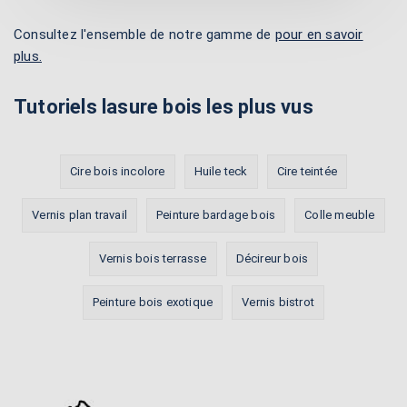
Consultez l'ensemble de notre gamme de
pour en savoir
plus.
Tutoriels lasure bois les plus vus
Cire bois incolore
Huile teck
Cire teintée
Vernis plan travail
Peinture bardage bois
Colle meuble
Vernis bois terrasse
Décireur bois
Peinture bois exotique
Vernis bistrot