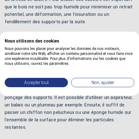
que le bois ne soit pas trop humide pour minimiser un retrait
potentiel, une déformation, une fissuration ou un
fendillement des supports par la suite.
2 - Poncer le bois :
il faut le poncer légèrement avec un
abrasif à grain fin ou de la laine d'acier n° 000 pour améliorer
Nous utilisons des cookies
l'adhérence sur une surface trop lisse. Avant d'appliquer une
Nous pouvons les placer pour analyser les données de nos visiteurs,
améliorer notre site Web, afficher un contenu personnalisé et vous faire vivre
colle à bois, il faut supprimer les excédents, les aspérités et
une expérience inoubliable. Pour plus d'informations sur les cookies que
les particules de bois qui dépassent. Il est important d'arriver
nous utilisons, ouvrez les paramètres.
à un bon ajustement de l'ensemble des éléments.
3 - Retirer la poussière :
avant l'emploi d'une colle, il est
Accepter tout
Non, ajuster
important de retirer toute la poudre résiduelle due au
ponçage des supports. Il est possible d'utiliser un aspirateur,
un balais ou un plumeau par exemple. Ensuite, il suffit de
passer un chiffon non pelucheux ou une éponge humide sur
l'ensemble de la surface pour éliminer les particules
restantes.