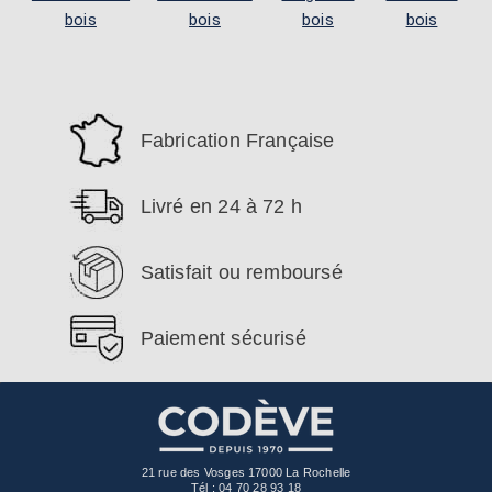
bois
bois
bois
bois
Fabrication Française
Livré en 24 à 72 h
Satisfait ou remboursé
Paiement sécurisé
21 rue des Vosges 17000 La Rochelle
Tél :
04 70 28 93 18