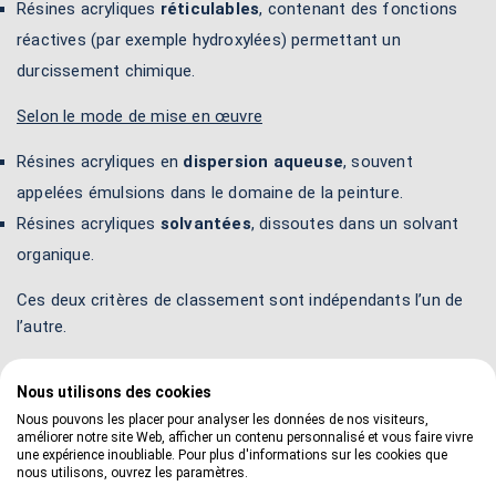
Résines acryliques
réticulables
, contenant des fonctions
réactives (par exemple hydroxylées) permettant un
durcissement chimique.
Selon le mode de mise en œuvre
Résines acryliques en
dispersion aqueuse
, souvent
appelées émulsions dans le domaine de la peinture.
Résines acryliques
solvantées
, dissoutes dans un solvant
organique.
Ces deux critères de classement sont indépendants l’un de
l’autre.
Propriétés et comportement du film
Nous utilisons des cookies
Nous pouvons les placer pour analyser les données de nos visiteurs,
Les résines acryliques se caractérisent principalement par :
améliorer notre site Web, afficher un contenu personnalisé et vous faire vivre
une expérience inoubliable. Pour plus d'informations sur les cookies que
une
excellente résistance à la lumière et aux UV
,
nous utilisons, ouvrez les paramètres.