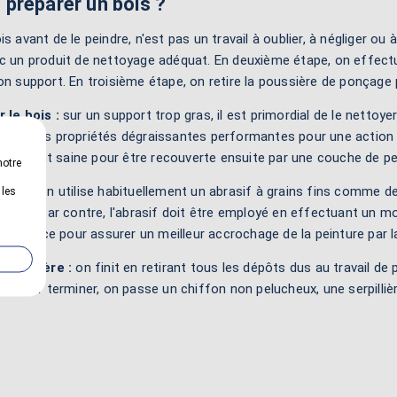
préparer un bois ?
is avant de le peindre, n'est pas un travail à oublier, à négliger ou
c un produit de nettoyage adéquat. En deuxième étape, on effectu
on support. En troisième étape, on retire la poussière de ponçage
 le bois :
sur un support trop gras, il est primordial de le nettoye
yant des propriétés dégraissantes performantes pour une action e
samment saine pour être recouverte ensuite par une couche de pe
notre
bois :
on utilise habituellement un abrasif à grains fins comme de l
 les
e bois. Par contre, l'abrasif doit être employé en effectuant un m
 la surface pour assurer un meilleur accrochage de la peinture par la
 poussière :
on finit en retirant tous les dépôts dus au travail de 
le. Pour terminer, on passe un chiffon non pelucheux, une serpilli