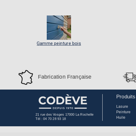
Gamme peinture bois
Fabrication Française
Produits
Lasure
Peinture
21 rue des Vosges 17000 La Rochelle
Huile
Tél :
04 70 28 93 18