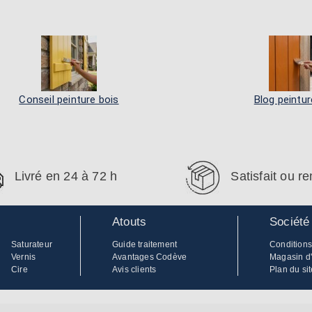
Conseil peinture bois
Blog peintur
Livré en 24 à 72 h
Satisfait ou 
Atouts
Société
Saturateur
Guide traitement
Conditions
Vernis
Avantages Codève
Magasin d
Cire
Avis clients
Plan du sit