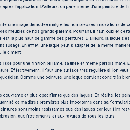
 après l'application. D'ailleurs, on parle même d'une peinture de 
ente une image démodée malgré les nombreuses innovations de ces 
e des meubles de nos grands-parents. Pourtant, il faut oublier cet
que est la plus haut de gamme des peintures. D'ailleurs, la laque 
ans l'usage. En effet, une laque peut s'adapter de la même manièr
ou le ciment.
s lisse pour une finition brillante, satinée et même parfois mate. 
ure. Effectivement, il faut une surface très régulière si l'on veut 
quotidien. Comme une peinture, une laque convient donc très bien
plus couvrante et plus opacifiante que des laques. En réalité, les 
 quantité de matières premières plus importante dans sa formulation
 peintures sont moins résistantes que des laques car leur film rest
abrasion, aux frottements et aux rayures de tous les jours.