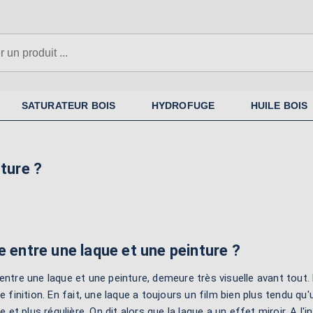
SATURATEUR BOIS
HYDROFUGE
HUILE BOIS
nture ?
e entre une laque et une peinture ?
entre une laque et une peinture, demeure très visuelle avant tout. 
de finition. En fait, une laque a toujours un film bien plus tendu q
ne et plus régulière. On dit alors que la laque a un effet miroir. A 