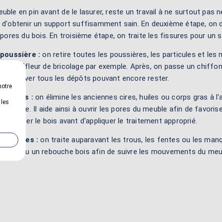
uble en pin avant de le lasurer, reste un travail à ne surtout pas n
n d'obtenir un support suffisamment sain. En deuxième étape, on 
s pores du bois. En troisième étape, on traite les fissures pour un 
 poussière :
on retire toutes les poussières, les particules et les 
un souffleur de bricolage par exemple. Après, on passe un chiffon
en enlever tous les dépôts pouvant encore rester.
notre
 le bois :
on élimine les anciennes cires, huiles ou corps gras à l'
 les
siduelle. Il aide ainsi à ouvrir les pores du meuble afin de favorise
dégraisser le bois avant d'appliquer le traitement approprié.
s fissures :
on traite auparavant les trous, les fentes ou les man
ne pâte ou un rebouche bois afin de suivre les mouvements du meu