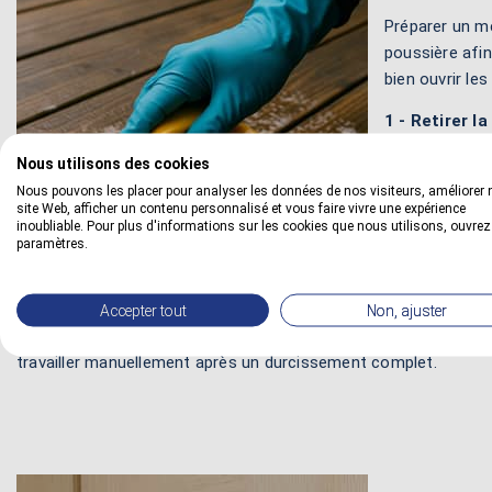
Préparer un me
poussière afi
bien ouvrir le
1 - Retirer la
aspirateur ou 
Nous utilisons des cookies
meuble pour bi
Nous pouvons les placer pour analyser les données de nos visiteurs, améliorer 
site Web, afficher un contenu personnalisé et vous faire vivre une expérience
2 - Dégraisser
inoubliable. Pour plus d'informations sur les cookies que nous utilisons, ouvrez
aucune trace ré
paramètres.
toujours bien 
3 - Traiter le
Accepter tout
Non, ajuster
dimensionnelles du meuble. On peut utiliser alors un mastic, u
travailler manuellement après un durcissement complet.