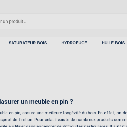
SATURATEUR BOIS
HYDROFUGE
HUILE BOIS
lasurer un meuble en pin ?
ble en pin, assure une meilleure longévité du bois. En effet, on do
spect de finition. Pour cela, il existe de nombreux produits comme le 
acile à utiliser sans engendrer de difficultés particulières. Il suf