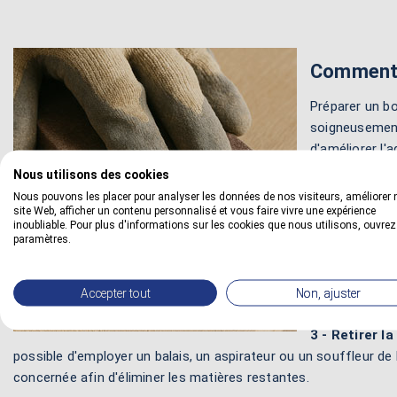
Comment 
Préparer un bo
soigneusement
d'améliorer l'
Nous utilisons des cookies
1 - Dégraisser
Nous pouvons les placer pour analyser les données de nos visiteurs, améliorer 
action, on obt
site Web, afficher un contenu personnalisé et vous faire vivre une expérience
dégraissage p
inoubliable. Pour plus d'informations sur les cookies que nous utilisons, ouvrez
paramètres.
2 - Poncer le 
préparer le sup
Accepter tout
Non, ajuster
permet alors d
3 - Retirer la
possible d'employer un balais, un aspirateur ou un souffleur de
concernée afin d'éliminer les matières restantes.