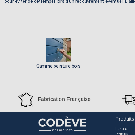
pour éviter de détremper lors d'un recouvrement éventuel. D'aill
Gamme peinture bois
Fabrication Française
Produits
Lasure
Peinture