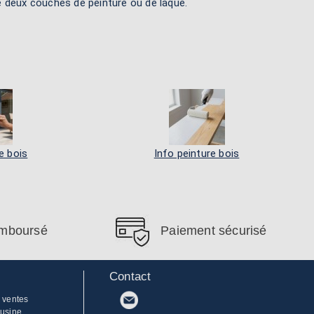
re deux couches de peinture ou de laque.
e bois
Info peinture bois
remboursé
Paiement sécurisé
Contact
 ventes
'usine