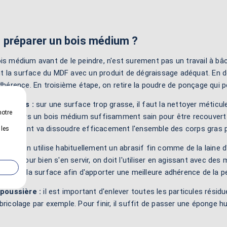
préparer un bois médium ?
is médium avant de le peindre, n'est surement pas un travail à bâc
 la surface du MDF avec un produit de dégraissage adéquat. En de
adhérence. En troisième étape, on retire la poudre de ponçage qui 
 le bois :
sur une surface trop grasse, il faut la nettoyer méticu
notre
ient alors un bois médium suffisamment sain pour être recouvert 
erformant va dissoudre efficacement l'ensemble des corps gras pr
 les
bois :
on utilise habituellement un abrasif fin comme de la laine d'
port. Pour bien s'en servir, on doit l'utiliser en agissant avec des
e rayer la surface afin d'apporter une meilleure adhérence de la pei
 poussière :
il est important d'enlever toutes les particules résid
 bricolage par exemple. Pour finir, il suffit de passer une éponge