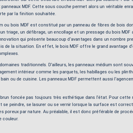
x panneaux MDF. Cette sous couche permet alors un véritable enr
te par la finition souhaitée.
 ou bois MDF est constitué par un panneau de fibres de bois dont 
un triage, un défibrage, un encollage et un pressage du bois MDF a
innovation qui présente beaucoup d'avantages dans un nombre presque
s de la situation. En effet, le bois MDF offre le grand avantage d’
complexes.
omaines traditionnels. D'ailleurs, les panneaux médium sont souv
nagement intérieur comme les parquets, les habillages ou les plint
le de bain ou de cuisine. Les panneaux MDF permettent aussi l’ag
brun foncée pas toujours très esthétique dans l'état. Pour cette r
t se peindre, se lasurer ou se vernir lorsque la surface est correc
 poreux par nature. Au préalable, il est donc préférable de procéd
e couleur.