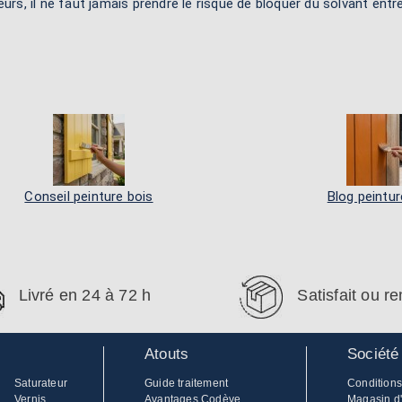
eurs, il ne faut jamais prendre le risque de bloquer du solvant ent
Conseil peinture bois
Blog peintur
Livré en 24 à 72 h
Satisfait ou 
Atouts
Société
Saturateur
Guide traitement
Conditions
Vernis
Avantages Codève
Magasin d