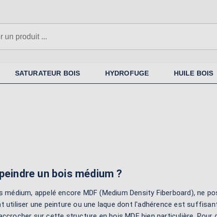
SATURATEUR BOIS
HYDROFUGE
HUILE BOIS
peindre un bois médium ?
s médium, appelé encore MDF (Medium Density Fiberboard), ne pose a
 utiliser une peinture ou une laque dont l'adhérence est suffisant
ccrocher sur cette structure en bois MDF bien particulière. Pour c