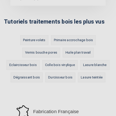
Tutoriels traitements bois les plus vus
Peinture volets
Primaire accrochage bois
Vernis bouche pores
Huile plan travail
Eclaircisseur bois
Colle bois vinylique
Lasure blanche
Dégraissant bois
Durcisseur bois
Lasure teintée
Fabrication Française