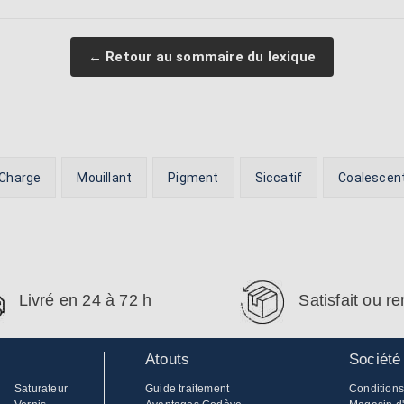
← Retour au sommaire du lexique
Charge
Mouillant
Pigment
Siccatif
Coalescen
Livré en 24 à 72 h
Satisfait ou 
Atouts
Société
Saturateur
Guide traitement
Conditions