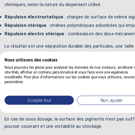
chimiques, selon la nature du dispersant utilisé.
Répulsion électrostatique
: charges de surface de même sign
Répulsion stérique
: chaînes polymériques adsorbées qui emp
Répulsion électro stérique
: combinaison des deux mécanisme
Le résultat est une séparation durable des particules, une taill
3. Intérêt en formulation de peinture
Nous utilisons des cookies
Nous pouvons les placer pour analyser les données de nos visiteurs, améliorer 
Un dispersant correctement choisi permet d’obtenir une dispersi
site Web, afficher un contenu personnalisé et vous faire vivre une expérience
La bonne séparation des particules contribue également à une vi
inoubliable. Pour plus d'informations sur les cookies que nous utilisons, ouvrez
paramètres.
Cette optimisation se traduit par une meilleure opacité, un po
même en présence d’un bon agent mouillant, la dispersion se 
Accepter tout
Non, ajuster
4. Effets d’un mauvais dosage
En cas de sous dosage, la surface des pigments n’est pas suffi
pouvoir couvrant et une instabilité au stockage.