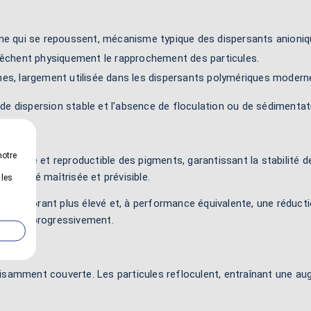
e qui se repoussent, mécanisme typique des dispersants anioniq
êchent physiquement le rapprochement des particules.
s, largement utilisée dans les dispersants polymériques modern
e de dispersion stable et l’absence de floculation ou de sédimenta
notre
on fine et reproductible des pigments, garantissant la stabilité 
scosité maîtrisée et prévisible.
 les
uvoir colorant plus élevé et, à performance équivalente, une rédu
dégrade progressivement.
samment couverte. Les particules refloculent, entraînant une augm