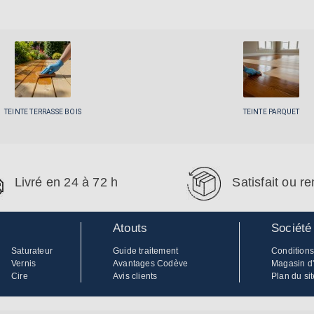
TEINTE TERRASSE BOIS
TEINTE PARQUET
Livré en 24 à 72 h
Satisfait ou 
Atouts
Société
Saturateur
Guide traitement
Conditions
Vernis
Avantages Codève
Magasin d
Cire
Avis clients
Plan du sit