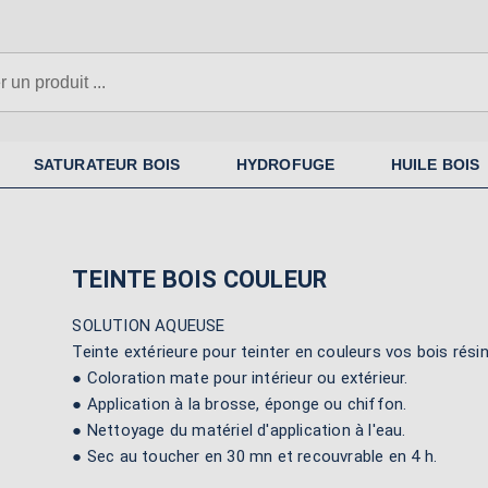
N'oubliez pas la sous-couche si
nécessaire
SATURATEUR BOIS
HYDROFUGE
HUILE BOIS
TEINTE BOIS COULEUR
SOLUTION AQUEUSE
Teinte extérieure pour teinter en couleurs vos bois rési
● Coloration mate pour intérieur ou extérieur.
● Application à la brosse, éponge ou chiffon.
● Nettoyage du matériel d'application à l'eau.
● Sec au toucher en 30 mn et recouvrable en 4 h.