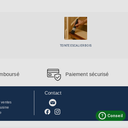
TEINTE ESCALIER BOIS
remboursé
Paiement sécurisé
Contact
 ventes
'usine
e
?
Conseil