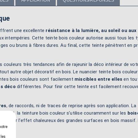
QUES
APPLICATION
QUESTIONS/RÉPONSES
ique
ffrent une excellente
résistance à la lumière, au soleil ou aux
x intempéries. Cette teinte bois couleur autorise aussi tous les t
uges ou bruns à fibres dures. Au final, cette teinte pénètrent en
des couleurs très tendances afin de rajeunir la déco intérieur de v
u tout autre objet décoratif en bois. Le nuancier teinte bois coule
eintes bois couleurs sont facilement
miscibles entre elles
en tout
es déco
différentes. Pour finir cette teinte est facilement recouvr
res
, de raccords, ni de traces de reprise après son application. L
 effet, la teinture bois couleur s'utilise couramment sur les
bois
enforcer l'effet chaleureux des grandes surfaces en bois massif. E
notre
 les