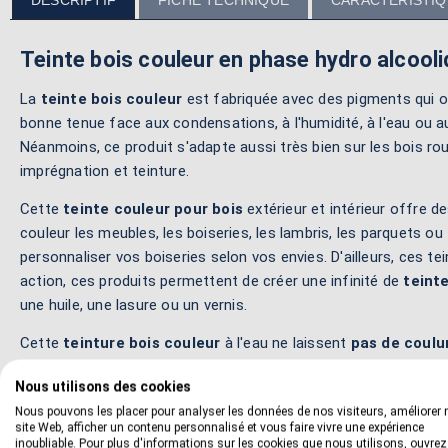
DESCRIPTIF
FICHE TECHNIQUE
CARACTÉRISTI
Teinte bois couleur en phase hydro alcool
La
teinte bois couleur
est fabriquée avec des pigments qui o
bonne tenue face aux condensations, à l'humidité, à l'eau ou au
Néanmoins, ce produit s'adapte aussi très bien sur les bois ro
imprégnation et teinture.
Cette
teinte couleur pour bois
extérieur et intérieur offre 
couleur les meubles, les boiseries, les lambris, les parquets o
personnaliser vos boiseries selon vos envies. D'ailleurs, ces t
action, ces produits permettent de créer une infinité de
teint
une huile, une lasure ou un vernis.
Cette
teinture bois couleur
à l'eau ne laissent
pas de coulu
colorer des surfaces importantes avec beaucoup de facilité. En
Nous utilisons des cookies
escaliers en bois
par exemple. En fait, ce produit permet de r
Nous pouvons les placer pour analyser les données de nos visiteurs, améliorer 
afin de souligner toute la finesse d'un veinage.
site Web, afficher un contenu personnalisé et vous faire vivre une expérience
inoubliable. Pour plus d'informations sur les cookies que nous utilisons, ouvrez