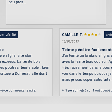
peu près...
vis vérifié
CAMILLE T.
avi
16/01/2017
de
Teinte pénètre facilement
n ligne, site clair,
J'ai teinté un lambris en gri
 express. La teinte bois
avec la teinte bois couleur. A
s poutres, teinte soleil, bien
très facilement dans le bois 
 situee a Domérat, ville dont
voir dans le temps puisque je 
mais je suis super satisfaite
uvé ce commentaire utile.
1 personne(s) sur 1 ont trouvé 