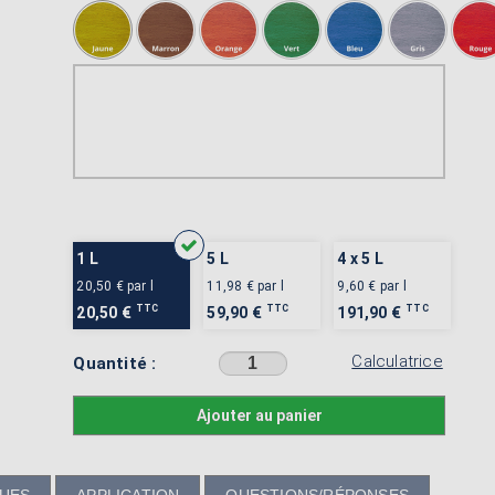
1 L
5 L
4 x 5 L
20,50 €
par l
11,98 €
par l
9,60 €
par l
TTC
TTC
TTC
20,50 €
59,90 €
191,90 €
Calculatrice
Quantité :
Sélectionner une couleur avant d'ajouter au panier
Ajouter au panier